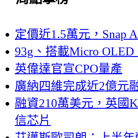
定價近1.5萬元，Snap
93g、搭載Micro OL
英偉達官宣CPO量產
廣納四維完成近2億元
融資210萬美元，英國Ku
信芯片
艾邁斯歐司朗：上半年