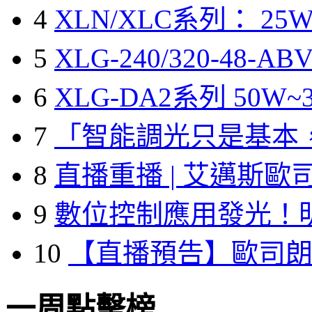
4
XLN/XLC系列： 25W
5
XLG-240/320-48-A
6
XLG-DA2系列 50W~3
7
「智能調光只是基本
8
直播重播 | 艾邁斯歐
9
數位控制應用發光！
10
【直播預告】歐司
一周點擊榜