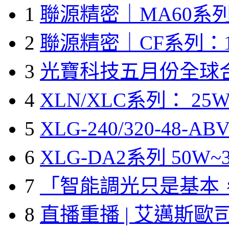
1
聯源精密｜MA60系列
2
聯源精密｜CF系列：1
3
光寶科技五月份全球
4
XLN/XLC系列： 25W
5
XLG-240/320-48-A
6
XLG-DA2系列 50W~3
7
「智能調光只是基本
8
直播重播 | 艾邁斯歐