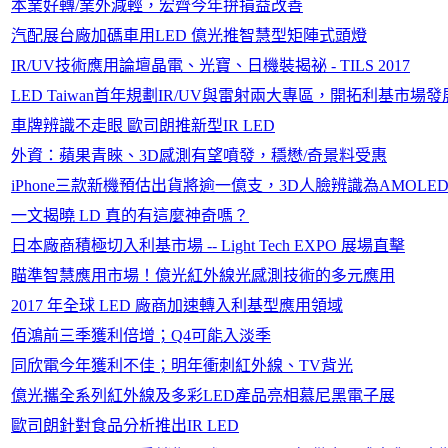
本業好轉/業外減輕，宏齊今年拚損益改善
汽配展台廠加碼車用LED 億光推智慧型矩陣式頭燈
IR/UV技術應用論壇晶電、光寶、日機裝揭祕 - TILS 2017
LED Taiwan首年規劃IR/UV與雷射兩大專區，開拓利基市場發
車牌辨識不走眼 歐司朗推新型IR LED
外資：蘋果青睞、3D感測有望噴發，穩懋/奇景料受惠
iPhone三款新機預估出貨將逾一億支，3D人臉辨識為AMOLE
一文揭曉 LD 真的有這麼神奇嗎？
日本廠商積極切入利基市場 -- Light Tech EXPO 展場直擊
瞄準智慧應用市場！億光紅外線光感測技術的多元應用
2017 年全球 LED 廠商加速轉入利基型應用領域
佰鴻前三季獲利倍增；Q4可能入淡季
同欣電今年獲利不佳；明年衝刺紅外線、TV背光
億光攜全系列紅外線及多彩LED產品亮相慕尼黑電子展
歐司朗針對食品分析推出IR LED