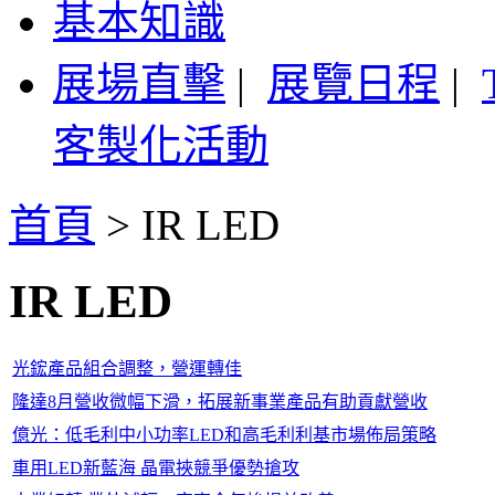
基本知識
展場直擊
|
展覽日程
|
客製化活動
首頁
>
IR LED
IR LED
光鋐產品組合調整，營運轉佳
隆達8月營收微幅下滑，拓展新事業產品有助貢獻營收
億光：低毛利中小功率LED和高毛利利基市場佈局策略
車用LED新藍海 晶電挾競爭優勢搶攻