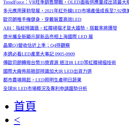
TrendForce：VR旺季銷售開戰，OLED面板供應量成出貨最大
多元應用蓬勃發展，2021年紅外線LED市場產值成長至7.92億
歐司朗推手機健身、穿戴裝置高效LED
ABI：指紋辨識遜，虹膜掃描才是大趨勢、搭載率將爆發
億光攜全新顯示屏新品亮相上海國際 LED 展
晶電Q3營收估近上季；Q4待觀察
本週必看LED產業大事記 0905-0909
傳歐司朗轉撥台幣35億資源 挹注IR LED等虹膜掃描技術
國際大廠佈局臉部辨識加大IR LED出貨力道
都市農場興起，LED照明生產明日蔬果
全球IR LED市場概況及專利申請趨勢分析
首頁
<