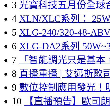
3
光寶科技五月份全球
4
XLN/XLC系列： 25W
5
XLG-240/320-48-A
6
XLG-DA2系列 50W~3
7
「智能調光只是基本
8
直播重播 | 艾邁斯歐
9
數位控制應用發光！
10
【直播預告】歐司