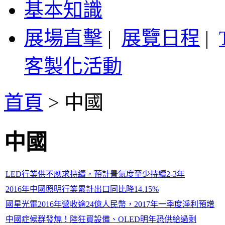
基本知識
展場直擊
|
展覽日程
|
客製化活動
首頁
>
中國
中國
LED行業供不應求持續，預計景氣度至少持續2-3年
2016年中國照明行業累計出口同比降14.15%
國星光電2016年營收逾24億人民幣，2017年一季度淨利預增
中國症候群發燒！陸狂買設備、OLED明年恐供給過剩