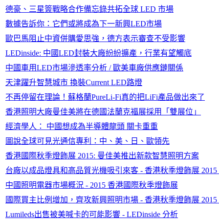
德豪、三星簽戰略合作備忘錄共拓全球 LED 市場
數據告訴你：它們或將成為下一新興LED市場
歐巴馬阻止中資併購愛思強，德方表示審查不受影響
LEDinside: 中國LED封裝大廠紛紛擴產，行業有望觸底
中國車用LED市場滲透率分析 / 歐美車廠供應鏈關係
天津躍升智慧城市 換裝Current LED路燈
不再停留在理論！蘇格蘭PureLi-Fi真的把LiFi產品做出來了
香港照明大廠曼佳美將在德國法蘭克福展採用「雙展位」
經濟學人： 中國想成為半導體龍頭 關卡重重
圖說全球可見光通信專利：中、美、日、歐領先
香港國際秋季燈飾展 2015: 曼佳美推出新款智慧照明方案
台廠以成品燈具和高品質光機吸引來客 - 香港秋季燈飾展 2015
中國照明電器市場概況 - 2015 香港國際秋季燈飾展
國際買主比例增加，齊攻新興照明市場 - 香港秋季燈飾展 2015
Lumileds出售被美喊卡的可能影響 - LEDinside 分析