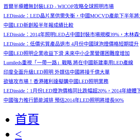
首爾半導體無封裝LED - WICOP攻略全球照明市場
LEDinside：LED晶片業供需失衡，中國MOCVD產能下半年
中國LED新創股半年報成績比較
LEDinside：2014年照明LED占中國封裝市場規模39%，木
LEDinside：低價劣質產品退市 4月份中國球泡燈價格短期提升
中國LED照明企業收益下滑 未來中小企業營運困難度增加
Lumileds重視「一帶一路」戰略 將在中國新建車用LED產線
印度全面升級LED照明 外媒估中國將接千億大單
欲搶攻市場！香港確利達擬購中國LED照明業務
LEDinside：1月份LED燈泡價格同比跌幅超20%，2014年
中國強力推行節能減排 預估2014年LED照明將增長90%
首頁
<