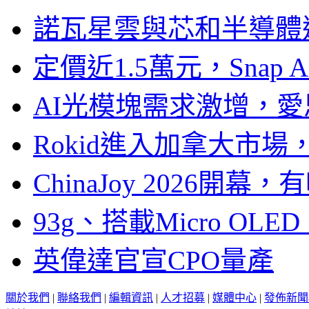
諾瓦星雲與芯和半導體達
定價近1.5萬元，Snap
AI光模塊需求激增，愛
Rokid進入加拿大市
ChinaJoy 2026
93g、搭載Micro OL
英偉達官宣CPO量產
關於我們
|
聯絡我們
|
編輯資訊
|
人才招募
|
媒體中心
|
發佈新聞