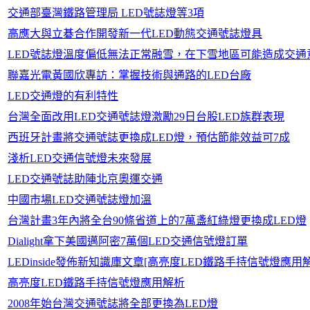
交通部臺灣鐵路管理局 LED號誌燈等3項
高應大與立碁合作開發新一代LED動態交通號誌燈具
LED號誌燈溫度偏低無法正常融雪，在下雪地區可能造成交通
聯嘉光電黃國欣專訪：掌握技術與通路的LED台廠
LED交通燈的有利特性
台灣全面改用LED交通號誌燈激勵29日台股LED族群表現
西班牙計畫將交通號誌更換成LED燈，預估節能效益可7成
淺析LED交通信號燈未來發展
LED交通號誌助陣北京奧運交通
中國市場LED交通號誌燈加溫
台灣計畫3年內將全台90條省道上的7萬盞紅綠燈更換成LED燈
Dialight拿下美國邁阿密7萬個LED交通信號燈訂單
LEDinside發佈新知識庫文章[高亮度LED鐵路手持信號燈應用
高亮度LED鐵路手持信號燈應用解析
2008年始台灣交通號誌將全部更換為LED燈