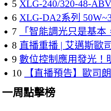
5
XLG-240/320-48-A
6
XLG-DA2系列 50W~3
7
「智能調光只是基本
8
直播重播 | 艾邁斯歐
9
數位控制應用發光！
10
【直播預告】歐司
一周點擊榜