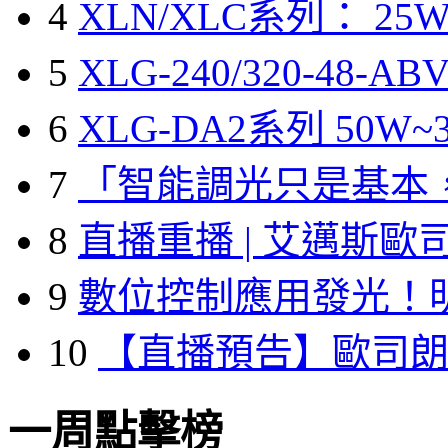
4
XLN/XLC系列： 25W
5
XLG-240/320-48-A
6
XLG-DA2系列 50W~3
7
「智能調光只是基本
8
直播重播 | 艾邁斯歐
9
數位控制應用發光！
10
【直播預告】歐司
一周點擊榜