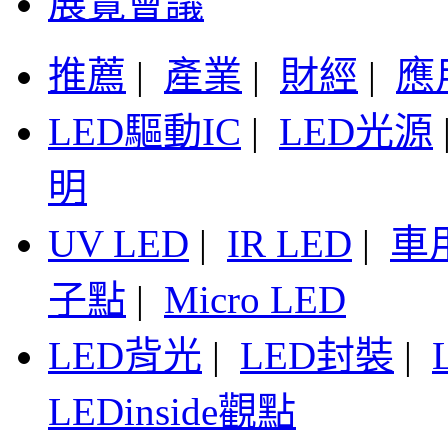
展覽會議
推薦
|
產業
|
財經
|
應
LED驅動IC
|
LED光源
明
UV LED
|
IR LED
|
車
子點
|
Micro LED
LED背光
|
LED封裝
|
LEDinside觀點