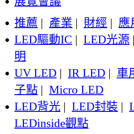
展覽會議
推薦
|
產業
|
財經
|
應
LED驅動IC
|
LED光源
明
UV LED
|
IR LED
|
車
子點
|
Micro LED
LED背光
|
LED封裝
|
LEDinside觀點