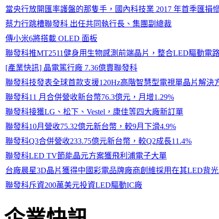
當央行放開匯率護盤的那隻手，國內科技業 2017 年首季匯損
蔡力行跳槽聯發科 出任共同執行長、集團副總裁
傳小米6將搭載 OLED 面板
聯發科推MT2511健身用生物感測前端晶片，整合LED驅動電
[產業快訊] 晶電篤行廠 7.36億賣聯發科
聯發科技發表全球首款支援120Hz高階智慧型電視單晶片解決
聯發科11 月合併營收新台幣76.3億元，月增1.29%
聯發科接獲LG、松下、Vestel，康佳等四大廠新訂單
聯發科10月營收75.32億元新台幣，較9月下滑4.9%
聯發科Q3合併營收233.75億元新台幣，較Q2成長11.4%
聯發科LED TV節能晶元方案獲飛利浦電子大單
台廠晨星3D晶片獲得中國彩電品牌廠商創維採用在其LED背
聯發科斥資200萬美元投資LED驅動IC廠
企業快訊