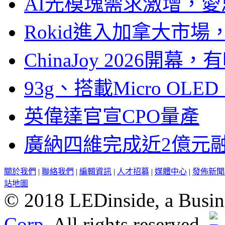
AI光模塊需求激增，愛
Rokid進入加拿大市
ChinaJoy 2026
93g、搭載Micro OL
英偉達官宣CPO量產
廣納四維完成近2億元
關於我們
|
聯絡我們
|
編輯資訊
|
人才招募
|
媒體中心
|
發佈新聞
站地圖
© 2018 LEDinside, a Busin
Corp.
All rights reserved.