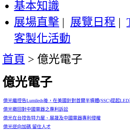
基本知識
展場直擊
|
展覽日程
|
客製化活動
首頁
>
億光電子
億光電子
億光繼控告Lumileds後，在美國針對首爾半導體(SSC)提起L
億光撤回對中國電器之專利訴訟
億光在台控告特力屋、展晟及中國電器專利侵權
億光逆向加碼 留住人才