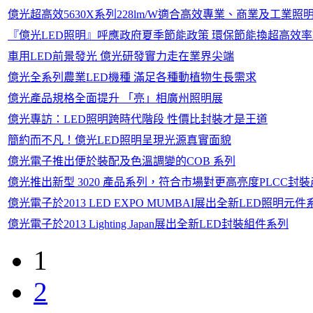
億光超高效5630X系列228lm/W適合高效專業、商業及工業照
『億光LED照明』呼應政府夏季節能政策 環保節能換超高效率
車用LED前景發光 億光研發實力走在業界尖端
億光全系列農業LED機種 滿足各種動植物生長需求
億光產品規格全面提升 「亮」相廣州照明展
億光專訪：LED照明跨時代階段 性價比封裝才是王道
簡約而不凡！億光LED照明呈現光源真實面貌
億光電子推出便於裝配及色溫調變的COB 系列
億光推出新型 3020 產品系列，符合市場對更高亮度PLCC封
億光電子於2013 LED EXPO MUMBAI展出全新LED照明元件
億光電子於2013 Lighting Japan展出全新LED封裝組件系列
1
2