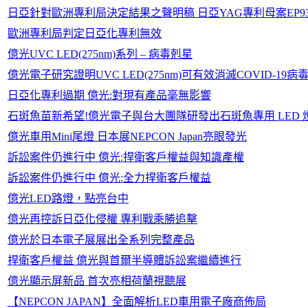
日亞針對歐洲專利局決定結果之聲明稿 日亞YAG專利母案EP93
歐洲專利局判定日亞化專利無效
億光UVC LED(275nm)系列 – 病毒剋星
億光電子研究證明UVC LED(275nm)可有效消滅COVID-19病
日亞化專利過期 億光:對現有產品毫無影響
石斑魚苗新希望!億光電子與台大團隊研發出石斑魚專用 LED 
億光車用Mini尾燈 日本展NEPCON Japan亮眼發光
訴訟案件仍進行中 億光:捍衛客戶權益與知識產權
訴訟案件仍進行中 億光:全力捍衛客戶權益
億光LED路燈，點亮台中
億光再控訴日亞化侵權 專利戰乘勝追擊
億光於日本電子展展出全系列完整產品
捍衛客戶權益 億光與首爾半導體訴訟案繼續進行
億光顯示屏新品 首次亮相荷蘭視聽展
【NEPCON JAPAN】全面解析LED車用電子廠商佈局