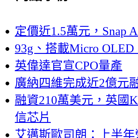
定價近1.5萬元，Snap
93g、搭載Micro OL
英偉達官宣CPO量產
廣納四維完成近2億元
融資210萬美元，英國Ku
信芯片
艾邁斯歐司朗：上半年