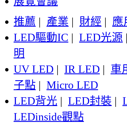
展覽會議
推薦
|
產業
|
財經
|
應
LED驅動IC
|
LED光源
明
UV LED
|
IR LED
|
車
子點
|
Micro LED
LED背光
|
LED封裝
|
LEDinside觀點