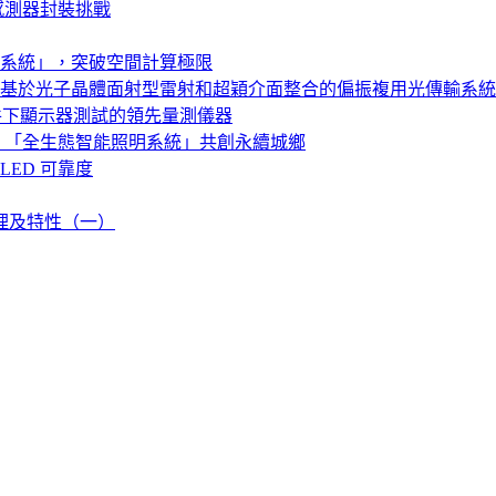
感測器封裝挑戰
系統」，突破空間計算極限
基於光子晶體面射型雷射和超穎介面整合的偏振複用光傳輸系統
特殊亮度條件下顯示器測試的領先量測儀器
，「全生態智能照明系統」共創永續城鄉
LED 可靠度
原理及特性（一）