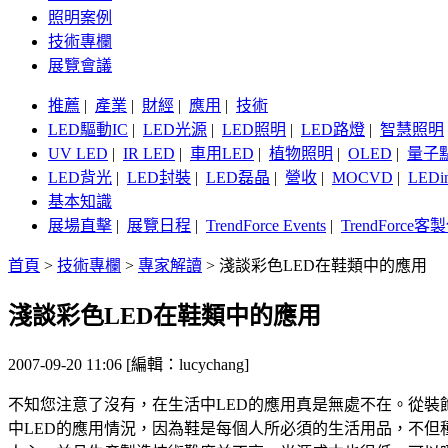
照明案例
技術專欄
展覽會議
推薦
|
產業
|
財經
|
應用
|
技術
LED驅動IC
|
LED光源
|
LED照明
|
LED路燈
|
智慧照明
UV LED
|
IR LED
|
車用LED
|
植物照明
|
OLED
|
量子
LED背光
|
LED封裝
|
LED磊晶
|
營收
|
MOCVD
|
LEDi
基本知識
展場直擊
|
展覽日程
|
TrendForce Events
|
TrendForce
首頁
>
技術專欄
>
專家解讀
>
淺談彩色LED在鞋類中的應用
淺談彩色LED在鞋類中的應用
2007-09-20 11:06 [編輯：lucychang]
不知您注意了沒有，在生活中LED的應用真是無處不在。從裝
中LED的應用情況，因為鞋是每個人所必須的生活用品，不但