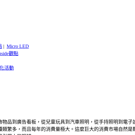
點
|
Micro LED
nside觀點
客製化活動
飾物品到廣告看板，從兒童玩具到汽車照明，從手持照明到電子
種類繁多，而且每年的消費量極大。這麼巨大的消費市場自然是