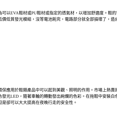
可以EVA鞋材或PU鞋材或指定的透氣材，以增加舒適度。鞋的電
低價低質發光模組，沒等電池耗完，電路部分就全部損壞了，造成
環保應用於鞋類產品中可以起到美觀、照明的作用。市場上熱賣
發光LED，隨著車輪的轉動發出絢爛的色彩。在拖鞋中安裝白
但是卻可以大大提高在夜晚行走的安全性。