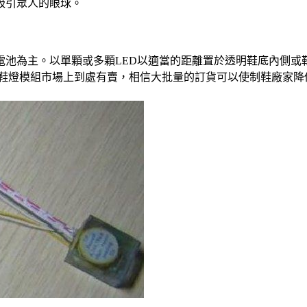
吸引眾人的眼球。
電池為主。以單顆或多顆LED以適當的距離置於透明鞋底內側或
D發光鞋燈模組市場上到處有賣，相信大批量的訂貨可以使制鞋廠家