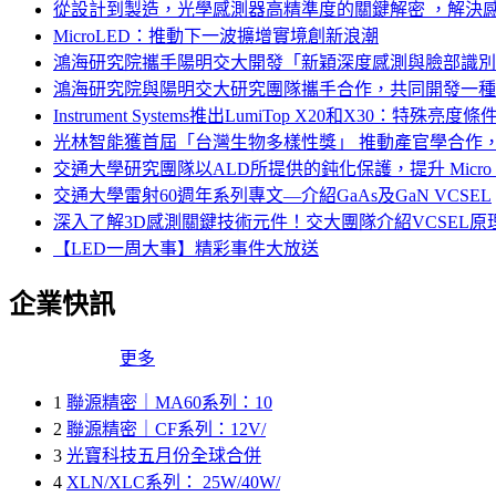
從設計到製造，光學感測器高精準度的關鍵解密 ，解決
MicroLED：推動下一波擴增實境創新浪潮
鴻海研究院攜手陽明交大開發「新穎深度感測與臉部識別
鴻海研究院與陽明交大研究團隊攜手合作，共同開發一種
Instrument Systems推出LumiTop X20和X30：
光林智能獲首屆「台灣生物多樣性獎」 推動產官學合作
交通大學研究團隊以ALD所提供的鈍化保護，提升 Micro 
交通大學雷射60週年系列專文—介紹GaAs及GaN VCSEL
深入了解3D感測關鍵技術元件！交大團隊介紹VCSEL
【LED一周大事】精彩事件大放送
企業快訊
更多
1
聯源精密｜MA60系列：10
2
聯源精密｜CF系列：12V/
3
光寶科技五月份全球合併
4
XLN/XLC系列： 25W/40W/