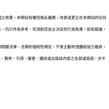
未經獨立核實。本網站有權但無此義務，改善或更正在本網站的任何
準確性，均只作為參考，您須對您自主決定的行為負責。如有錯漏，
或根據相關法律、法規的強制性規定，不會主動地洩露給協力廠商。
制、轉載、散佈、引用、變更、播送或出版該內容之全部或局部，亦不