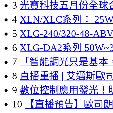
3
光寶科技五月份全球
4
XLN/XLC系列： 25W
5
XLG-240/320-48-A
6
XLG-DA2系列 50W~3
7
「智能調光只是基本
8
直播重播 | 艾邁斯歐
9
數位控制應用發光！
10
【直播預告】歐司