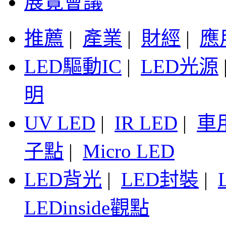
展覽會議
推薦
|
產業
|
財經
|
應
LED驅動IC
|
LED光源
明
UV LED
|
IR LED
|
車
子點
|
Micro LED
LED背光
|
LED封裝
|
LEDinside觀點