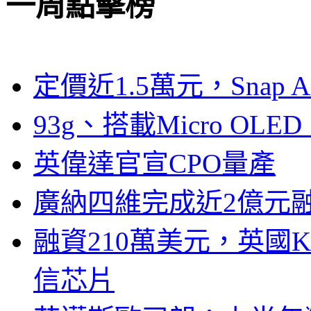
一周點擊榜
定價近1.5萬元，Snap
93g、搭載Micro OL
英偉達官宣CPO量產
廣納四維完成近2億元
融資210萬美元，英國Ku
信芯片