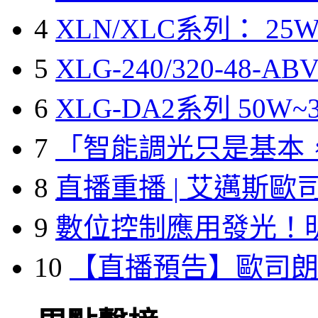
4
XLN/XLC系列： 25W
5
XLG-240/320-48-A
6
XLG-DA2系列 50W~3
7
「智能調光只是基本
8
直播重播 | 艾邁斯歐
9
數位控制應用發光！
10
【直播預告】歐司