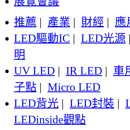
展覽會議
推薦
|
產業
|
財經
|
應
LED驅動IC
|
LED光源
明
UV LED
|
IR LED
|
車
子點
|
Micro LED
LED背光
|
LED封裝
|
LEDinside觀點