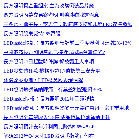
長方照明資產重組案 主為收購倒裝晶片廠
長方照明內幕交易案查明 副總涉嫌洩露消息
王冬雷、鄧子長、李志江：政府應支持和規範LED產業發展
長方照明股東減持285萬股
LEDinside快訊：長方照明預計前三季度淨利同比增2%-13%
中國廠商長方照明產能已接近或超過台灣億光?
長方照明27日起臨時停牌 擬披露重大事項
LED股集體狂歡 機構砸逾1.7億搶籌三安光電
沐浴政策東風，LED概念股表現活躍
LED照明遭遇業績陣痛，行業盈利整體降30%
LEDinside快報：長方照明2012年業績詳情
LEDinside簡報：長方照明2505萬元競得惠州一宗工業用地
長方照明全年營收入5.6億 成品燈具拉動業績上升
長方照明預計去年淨利同比降約9.6%-29.4%
解碼2012年Q4大陸LED照明「指望」何在