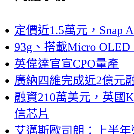
定價近1.5萬元，Snap
93g、搭載Micro OL
英偉達官宣CPO量產
廣納四維完成近2億元
融資210萬美元，英國Ku
信芯片
艾邁斯歐司朗：上半年