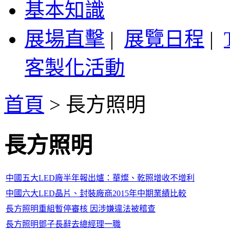
基本知識
展場直擊
|
展覽日程
|
客製化活動
首頁
>
長方照明
長方照明
中國五大LED廠半年報出爐：華燦、乾照增收不增利
中國六大LED晶片、封裝廠商2015年中期業績比較
長方照明重組暫停審核 因涉嫌違法被稽查
長方照明鄧子長辭去總經理一職