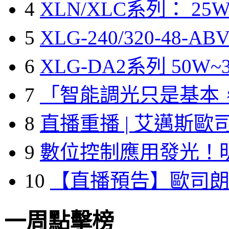
4
XLN/XLC系列： 25W
5
XLG-240/320-48-A
6
XLG-DA2系列 50W~3
7
「智能調光只是基本
8
直播重播 | 艾邁斯歐
9
數位控制應用發光！
10
【直播預告】歐司
一周點擊榜