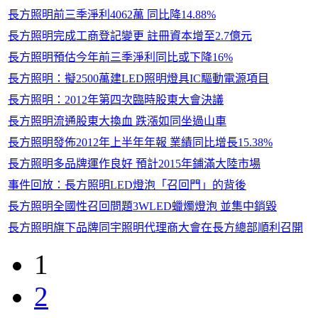
長方照明前三季淨利4062萬 同比降14.88%
長方照明完成工商登記變更 註冊資本增至2.7億元
長方照明預估今年前三季淨利同比或下降16%
長方照明：擬2500萬建LED照明燈具IC驅動電源項目
長方照明：2012年第四次臨時股東大會決議
長方照明流通股東大換血 跌漲如同坐過山車
長方照明發佈2012年上半年年報 業績同比增長15.38%
長方照明多品牌運作良好 預計2015年鋪滿大陸市場
事件回放：長方照明LED燈泡「召回門」的背後
長方照明全國性召回問題3WLED蠟燭燈泡 並集中銷毀
長方照明旗下品牌同宇照明代理商大會在長方總部順利召開
1
2