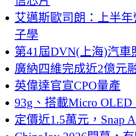
信芯片
艾邁斯歐司朗：上半年
子學
第41屆DVN(上海)
廣納四維完成近2億元
英偉達官宣CPO量產
93g、搭載Micro OL
定價近1.5萬元，Snap