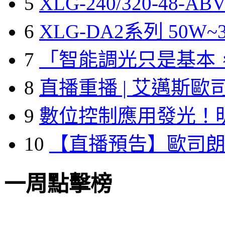
5
XLG-240/320-48-A
6
XLG-DA2系列 50W~3
7
「智能調光只是基本
8
直播重播 | 艾邁斯歐
9
數位控制應用發光！
10
【直播預告】歐司
一周點擊榜