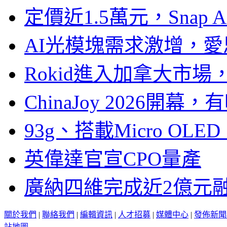
定價近1.5萬元，Snap
AI光模塊需求激增，愛
Rokid進入加拿大市
ChinaJoy 2026
93g、搭載Micro OL
英偉達官宣CPO量產
廣納四維完成近2億元
關於我們
|
聯絡我們
|
編輯資訊
|
人才招募
|
媒體中心
|
發佈新聞
站地圖