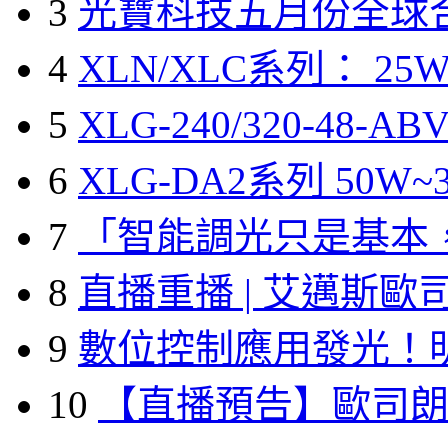
3
光寶科技五月份全球
4
XLN/XLC系列： 25W
5
XLG-240/320-48-A
6
XLG-DA2系列 50W~3
7
「智能調光只是基本
8
直播重播 | 艾邁斯歐
9
數位控制應用發光！
10
【直播預告】歐司