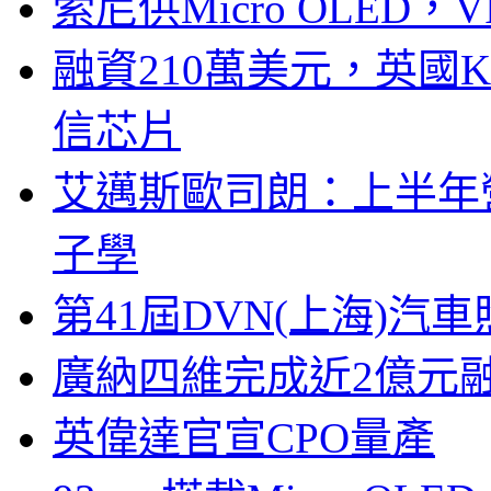
索尼供Micro OLED，
融資210萬美元，英國Ku
信芯片
艾邁斯歐司朗：上半年
子學
第41屆DVN(上海)
廣納四維完成近2億元
英偉達官宣CPO量產