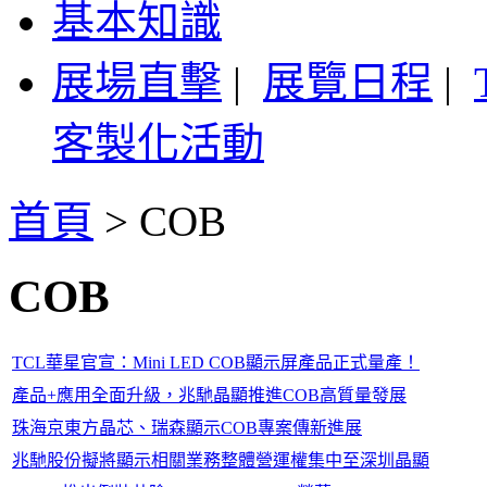
基本知識
展場直擊
|
展覽日程
|
客製化活動
首頁
>
COB
COB
TCL華星官宣：Mini LED COB顯示屏產品正式量產！
產品+應用全面升級，兆馳晶顯推進COB高質量發展
珠海京東方晶芯、瑞森顯示COB專案傳新進展
兆馳股份擬將顯示相關業務整體營運權集中至深圳晶顯