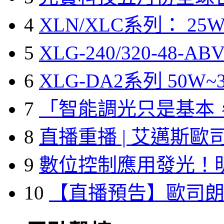
4
XLN/XLC系列： 25W
5
XLG-240/320-48-A
6
XLG-DA2系列 50W~3
7
「智能調光只是基本
8
直播重播 | 艾邁斯歐
9
數位控制應用發光！
10
【直播預告】歐司