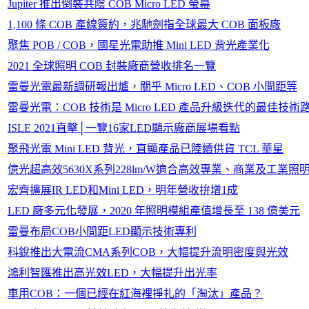
Jupiter 推出倒裝共陰 COB Micro LED 螢幕
1,100 條 COB 產線簽約，兆馳劍指全球最大 COB 面板廠
聚焦 POB / COB，國星光電助推 Mini LED 背光產業化
2021 全球照明 COB 封裝廠商營收排名一覽
雷曼光電最新調研報出爐，關乎 Micro LED、COB 小間距等
雷曼光電：COB 技術是 Micro LED 產品升級迭代的最佳技術
ISLE 2021直擊│一覽16家LED顯示廠商展場看點
聚飛光電 Mini LED 背光，直顯產品已陸續供貨 TCL 華星
億光超高效5630X系列228lm/W適合高效專業、商業及工業照
宏齊擴展IR LED和Mini LED，明年營收拚增1成
LED 廠多元化發展，2020 年照明模組產值增長至 138 億美元
雷曼布局COB小間距LED顯示技術專利
科銳推出大電流CMA系列COB，大幅提升流明密度與光效
鴻利智匯推出高光效LED，大幅提升出光率
車用COB：一個已經在紅海裡掙扎的「淘汰」產品？