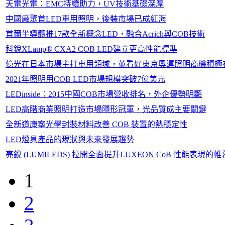
天電光電：EMC持續助力，UV技術基礎深厚
中國廠聚首LED車用照明，後裝市場已成紅海
首爾半導體推17款全新概念LED，融合Acrich與COB技術
科銳XLamp® CXA2 COB LED建立更高性能標準
億光在日本市場主打車用領域，並看好東京奧運照明商機積極
2021年照明用COB LED市場規模突破7億美元
LEDinside：2015中國COB市場營收排名，外企優勢明顯
LED高階商業照明打造市場隱形冠軍，光品質成主要關鍵
全新道康寧光學封裝材料改善 COB 裝置的熱穩定性
LED燈具產品的現狀與未來發展趨勢
亮銳 (LUMILEDS) 拉開全面提升LUXEON CoB 性能表現的帷
1
2