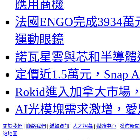
應用商機
法國ENGO完成3934萬
運動眼鏡
諾瓦星雲與芯和半導體達
定價近1.5萬元，Snap
Rokid進入加拿大市
AI光模塊需求激增，愛
關於我們
|
聯絡我們
|
編輯資訊
|
人才招募
|
媒體中心
|
發佈新聞
站地圖