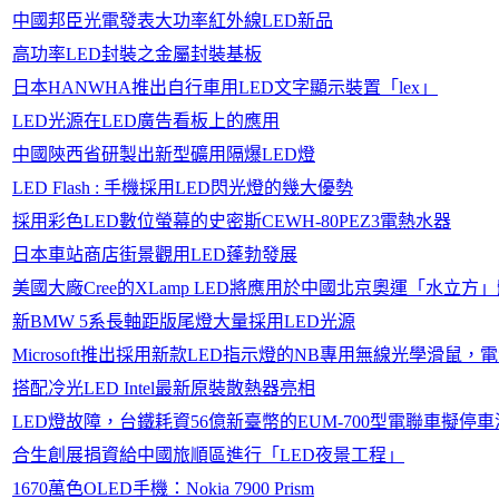
中國邦臣光電發表大功率紅外線LED新品
高功率LED封裝之金屬封裝基板
日本HANWHA推出自行車用LED文字顯示裝置「lex」
LED光源在LED廣告看板上的應用
中國陝西省研製出新型礦用隔爆LED燈
LED Flash : 手機採用LED閃光燈的幾大優勢
採用彩色LED數位螢幕的史密斯CEWH-80PEZ3電熱水器
日本車站商店街景觀用LED蓬勃發展
美國大廠Cree的XLamp LED將應用於中國北京奧運「水立
新BMW 5系長軸距版尾燈大量採用LED光源
Microsoft推出採用新款LED指示燈的NB專用無線光學滑鼠
搭配冷光LED Intel最新原裝散熱器亮相
LED燈故障，台鐵耗資56億新臺幣的EUM-700型電聯車擬停
合生創展捐資給中國旅順區進行「LED夜景工程」
1670萬色OLED手機：Nokia 7900 Prism