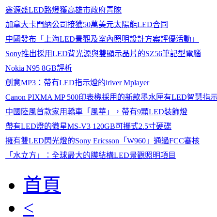
鑫源盛LED路燈獲高雄市政府青睞
加拿大卡門納公司接獲50萬美元太陽能LED合同
中國發布「上海LED景觀及室內照明設計方案評優活動」
Sony推出採用LED背光源與雙顯示晶片的SZ56筆記型電腦
Nokia N95 8GB評析
創意MP3：帶有LED指示燈的iriver Mplayer
Canon PIXMA MP 500印表機採用的新款墨水匣有LED智慧指
中國陸風首款家用轎車「風華」，帶有9顆LED裝飾燈
帶有LED燈的微星MS-V3 120GB可攜式2.5寸硬碟
擁有雙LED閃光燈的Sony Ericsson「W960」通過FCC審核
「水立方」：全球最大的膜結構LED景觀照明項目
首頁
<