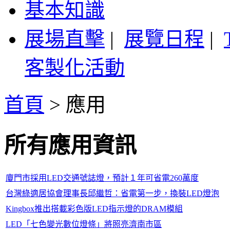
基本知識
展場直擊
|
展覽日程
|
客製化活動
首頁
>
應用
所有應用資訊
廈門市採用LED交通號誌燈，預計１年可省電260萬度
台灣綠適居協會理事長邱繼哲：省電第一步，換裝LED燈泡
Kingbox推出搭載彩色版LED指示燈的DRAM模組
LED「七色變光數位燈條」將照亮濟南市區