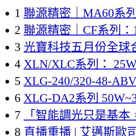
1
聯源精密｜MA60系列
2
聯源精密｜CF系列：1
3
光寶科技五月份全球
4
XLN/XLC系列： 25W
5
XLG-240/320-48-A
6
XLG-DA2系列 50W~3
7
「智能調光只是基本
8
直播重播 | 艾邁斯歐