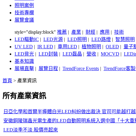
照明案例
技術專欄
展覽會議
style="display:block"
推薦
|
產業
|
財經
|
應用
|
技術
LED驅動IC
|
LED光源
|
LED照明
|
LED路燈
|
智慧照明
UV LED
|
IR LED
|
車用LED
|
植物照明
|
OLED
|
量子
LED背光
|
LED封裝
|
LED磊晶
|
營收
|
MOCVD
|
LEDi
基本知識
展場直擊
|
展覽日程
|
TrendForce Events
|
TrendForce
首頁
>
產業資訊
所有產業資訊
日亞化學和首爾半導體白光LED糾紛做出裁決 官司可能越打越
安徽銅陵瑞鑫光電生產的LED自動照明系統入選中國「十大重
LED淡季不淡 股價亮起來