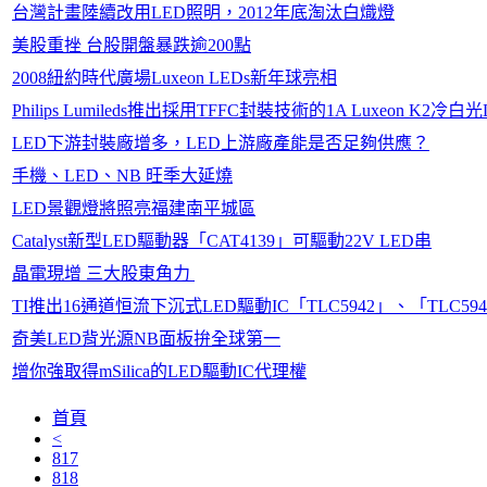
台灣計畫陸續改用LED照明，2012年底淘汰白熾燈
美股重挫 台股開盤暴跌逾200點
2008紐約時代廣場Luxeon LEDs新年球亮相
Philips Lumileds推出採用TFFC封裝技術的1A Luxeon K2冷白光
LED下游封裝廠增多，LED上游廠產能是否足夠供應？
手機、LED、NB 旺季大延燒
LED景觀燈將照亮福建南平城區
Catalyst新型LED驅動器「CAT4139」可驅動22V LED串
晶電現增 三大股東角力
TI推出16通道恒流下沉式LED驅動IC「TLC5942」、「TLC59
奇美LED背光源NB面板拚全球第一
增你強取得mSilica的LED驅動IC代理權
首頁
<
817
818