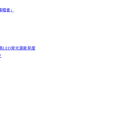
演唱會」
高LED背光源能見度
光