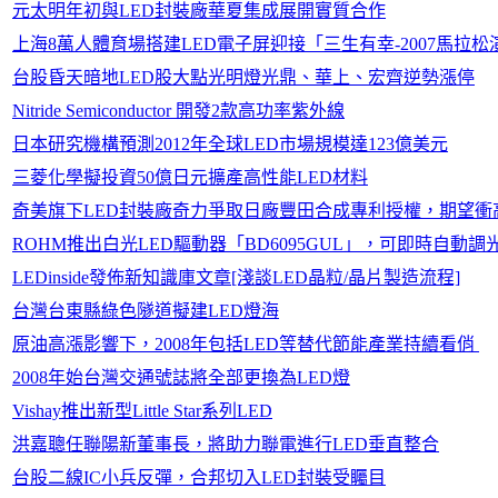
元太明年初與LED封裝廠華夏集成展開實質合作
上海8萬人體育場搭建LED電子屏迎接「三生有幸-2007馬拉松
台股昏天暗地LED股大點光明燈光鼎、華上、宏齊逆勢漲停
Nitride Semiconductor 開發2款高功率紫外線
日本研究機構預測2012年全球LED市場規模達123億美元
三菱化學擬投資50億日元擴產高性能LED材料
奇美旗下LED封裝廠奇力爭取日廠豐田合成專利授權，期望衝
ROHM推出白光LED驅動器「BD6095GUL」，可即時自動調
LEDinside發佈新知識庫文章[淺談LED晶粒/晶片製造流程]
台灣台東縣綠色隧道擬建LED燈海
原油高漲影響下，2008年包括LED等替代節能產業持續看俏
2008年始台灣交通號誌將全部更換為LED燈
Vishay推出新型Little Star系列LED
洪嘉聰任聯陽新董事長，將助力聯電進行LED垂直整合
台股二線IC小兵反彈，合邦切入LED封裝受矚目