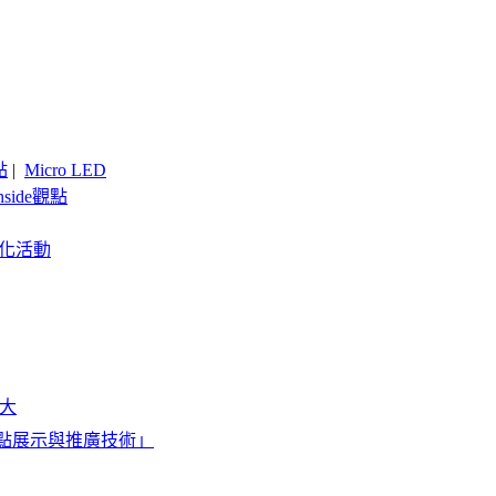
點
|
Micro LED
nside觀點
客製化活動
大
點展示與推廣技術」