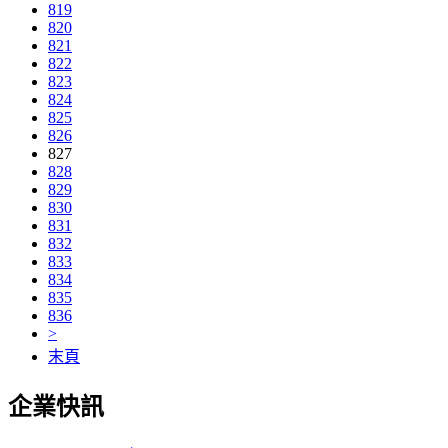
819
820
821
822
823
824
825
826
827
828
829
830
831
832
833
834
835
836
>
末頁
企業快訊