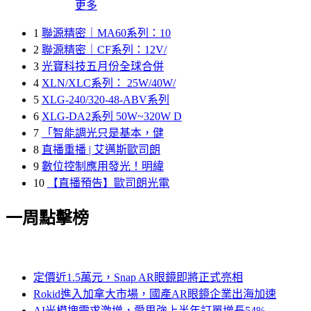
更多
1
聯源精密｜MA60系列：10
2
聯源精密｜CF系列：12V/
3
光寶科技五月份全球合併
4
XLN/XLC系列： 25W/40W/
5
XLG-240/320-48-ABV系列
6
XLG-DA2系列 50W~320W D
7
「智能調光只是基本，健
8
直播重播 | 艾邁斯歐司朗
9
數位控制應用發光！明緯
10
【直播預告】歐司朗光電
一周點擊榜
定價近1.5萬元，Snap AR眼鏡即將正式亮相
Rokid進入加拿大市場，國產AR眼鏡企業出海加速
AI光模塊需求激增，愛思強上半年訂單增長54%