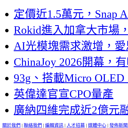
定價近1.5萬元，Snap
Rokid進入加拿大市
AI光模塊需求激增，愛
ChinaJoy 2026
93g、搭載Micro OL
英偉達官宣CPO量產
廣納四維完成近2億元
關於我們
|
聯絡我們
|
編輯資訊
|
人才招募
|
媒體中心
|
發佈新聞