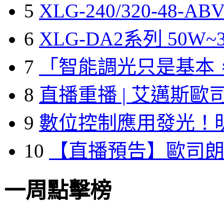
5
XLG-240/320-48-A
6
XLG-DA2系列 50W~3
7
「智能調光只是基本
8
直播重播 | 艾邁斯歐
9
數位控制應用發光！
10
【直播預告】歐司
一周點擊榜