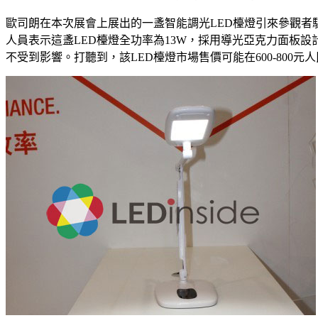
歐司朗在本次展會上展出的一盞智能調光LED檯燈引來參觀者
人員表示這盞LED檯燈全功率為13W，採用導光亞克力面板
不受到影響。打聽到，該LED檯燈市場售價可能在600-800元