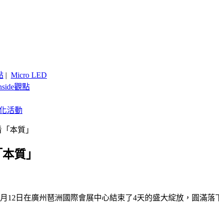
點
|
Micro LED
nside觀點
客製化活動
展看「本質」
「本質」
年6月12日在廣州琶洲國際會展中心結束了4天的盛大綻放，圓滿落
：