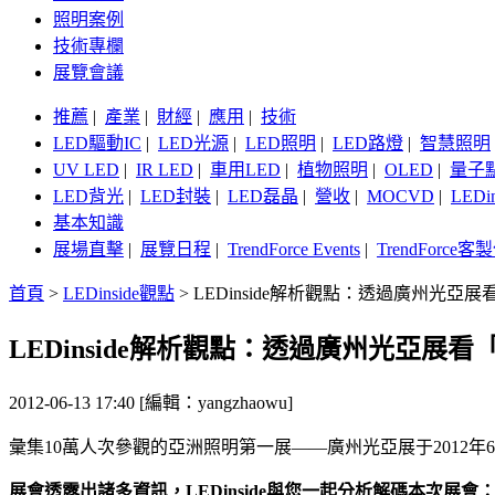
照明案例
技術專欄
展覽會議
推薦
|
產業
|
財經
|
應用
|
技術
LED驅動IC
|
LED光源
|
LED照明
|
LED路燈
|
智慧照明
UV LED
|
IR LED
|
車用LED
|
植物照明
|
OLED
|
量子
LED背光
|
LED封裝
|
LED磊晶
|
營收
|
MOCVD
|
LEDi
基本知識
展場直擊
|
展覽日程
|
TrendForce Events
|
TrendForce
首頁
>
LEDinside觀點
>
LEDinside解析觀點：透過廣州光亞
LEDinside解析觀點：透過廣州光亞展看
2012-06-13 17:40 [編輯：yangzhaowu]
彙集10萬人次參觀的亞洲照明第一展——廣州光亞展于2012
展會透露出諸多資訊，LEDinside與您一起分析解碼本次展會