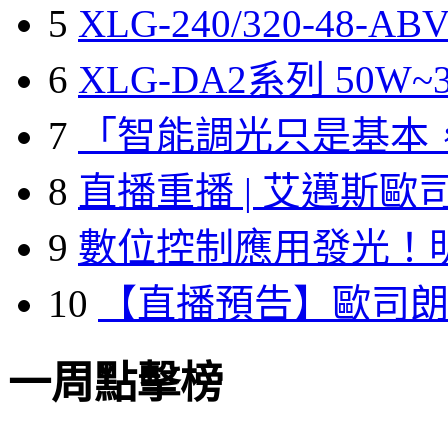
5
XLG-240/320-48-A
6
XLG-DA2系列 50W~3
7
「智能調光只是基本
8
直播重播 | 艾邁斯歐
9
數位控制應用發光！
10
【直播預告】歐司
一周點擊榜