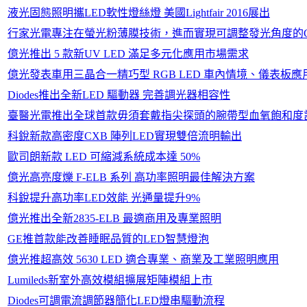
液光固態照明攜LED軟性燈絲燈 美國Lightfair 2016展出
行家光電專注在螢光粉薄膜技術，進而實現可調整發光角度的CS
億光推出 5 款新UV LED 滿足多元化應用市場需求
億光發表車用三晶合一精巧型 RGB LED 車內情境、儀表板應
Diodes推出全新LED 驅動器 完善調光器相容性
臺醫光電推出全球首款毋須套戴指尖探頭的腕帶型血氧飽和度
科銳新款高密度CXB 陣列LED實現雙倍流明輸出
歐司朗新款 LED 可縮減系統成本達 50%
億光高亮度爍 F-ELB 系列 高功率照明最佳解決方案
科銳提升高功率LED效能 光通量提升9%
億光推出全新2835-ELB 最適商用及專業照明
GE推首款能改善睡眠品質的LED智慧燈泡
億光推超高效 5630 LED 適合專業、商業及工業照明應用
Lumileds新室外高效模組擴展矩陣模組上市
Diodes可調電流調節器簡化LED燈串驅動流程