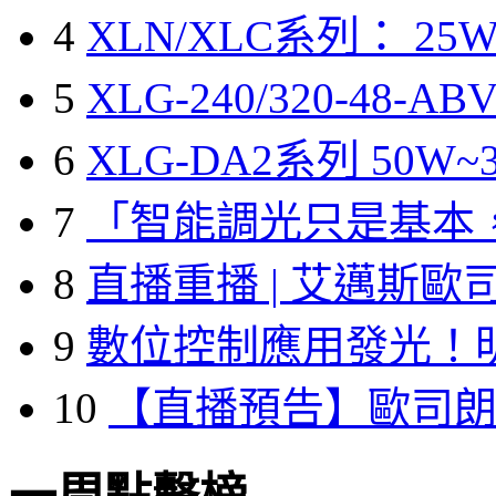
4
XLN/XLC系列： 25W
5
XLG-240/320-48-A
6
XLG-DA2系列 50W~3
7
「智能調光只是基本
8
直播重播 | 艾邁斯歐
9
數位控制應用發光！
10
【直播預告】歐司