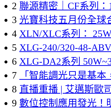
2
聯源精密｜CF系列：1
3
光寶科技五月份全球
4
XLN/XLC系列： 25W
5
XLG-240/320-48-A
6
XLG-DA2系列 50W~3
7
「智能調光只是基本
8
直播重播 | 艾邁斯歐
9
數位控制應用發光！