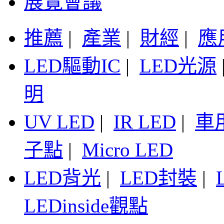
展覽會議
推薦
|
產業
|
財經
|
應
LED驅動IC
|
LED光源
明
UV LED
|
IR LED
|
車
子點
|
Micro LED
LED背光
|
LED封裝
|
LEDinside觀點