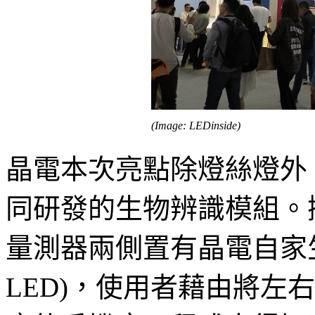
(Image: LEDinside)
晶電本次亮點除燈絲燈外
同研發的生物辨識模組。
量測器兩側置有晶電自家生產
LED)，使用者藉由將左