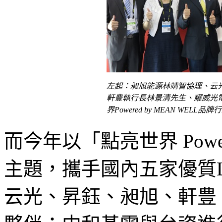
左起：昶旭能源林靖智協理、云
軒豊執行長林景清先生、耀威光電
界Powered by MEAN WELL品牌行銷
而今年以「點亮世界 Power
主題，攜手國內五家優質
云光、昇鈺、昶旭、軒豊