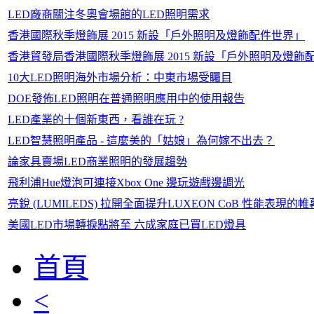
LED廠商關注冬奧會場館的LED照明需求
香港國際秋季燈飾展 2015 新設「戶外照明及燈飾配件世界」
香港貿發局香港國際秋季燈飾展 2015 新設「戶外照明及燈飾
10大LED照明海外市場分析：中東市場受矚目
DOE發佈LED照明在普通照明應用中的使用報告
LED產業的十個新東西，看誰在玩 ?
LED智慧照明產品 - 這麼美的「姑娘」為何嫁不出去？
論家具賣場LED商業照明的發展趨勢
飛利浦Hue燈泡可連接Xbox One 邊玩遊戲邊調光
亮銳 (LUMILEDS) 拉開全面提升LUXEON CoB 性能表現的帷
美國LED市場轉捩點將至 六成家庭已買LED燈具
首頁
<