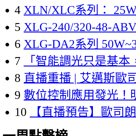
4
XLN/XLC系列： 25W
5
XLG-240/320-48-A
6
XLG-DA2系列 50W~3
7
「智能調光只是基本
8
直播重播 | 艾邁斯歐
9
數位控制應用發光！
10
【直播預告】歐司