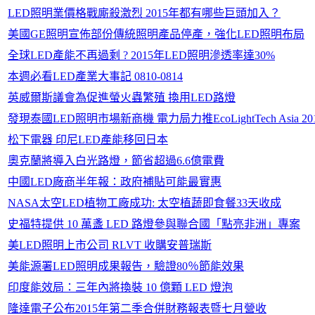
LED照明業價格戰廝殺激烈 2015年都有哪些巨頭加入？
美國GE照明宣佈部份傳統照明產品停產，強化LED照明布局
全球LED產能不再過剩 ? 2015年LED照明滲透率達30%
本週必看LED產業大事記 0810-0814
英威爾斯議會為促進螢火蟲繁殖 換用LED路燈
發現泰國LED照明市場新商機 電力局力推EcoLightTech Asia 20
松下電器 印尼LED產能移回日本
奧克蘭將導入白光路燈，節省超過6.6億電費
中國LED廠商半年報：政府補貼可能最實惠
NASA太空LED植物工廠成功: 太空植蔬即食餐33天收成
史福特提供 10 萬盞 LED 路燈參與聯合國「點亮非洲」專案
美LED照明上市公司 RLVT 收購安普瑞斯
美能源署LED照明成果報告，驗證80％節能效果
印度能效局：三年內將換裝 10 億顆 LED 燈泡
隆達電子公布2015年第­二季合併財務報表暨七月營收