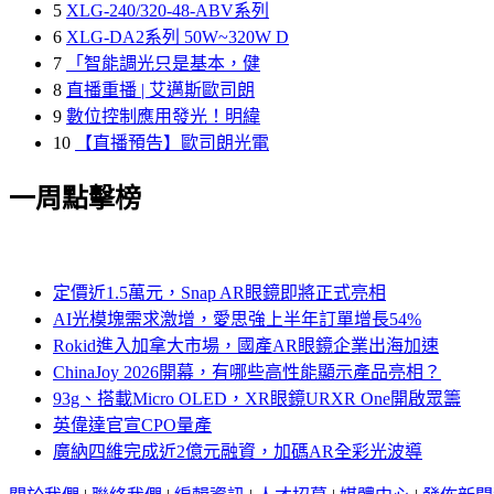
5
XLG-240/320-48-ABV系列
6
XLG-DA2系列 50W~320W D
7
「智能調光只是基本，健
8
直播重播 | 艾邁斯歐司朗
9
數位控制應用發光！明緯
10
【直播預告】歐司朗光電
一周點擊榜
定價近1.5萬元，Snap AR眼鏡即將正式亮相
AI光模塊需求激增，愛思強上半年訂單增長54%
Rokid進入加拿大市場，國產AR眼鏡企業出海加速
ChinaJoy 2026開幕，有哪些高性能顯示產品亮相？
93g、搭載Micro OLED，XR眼鏡URXR One開啟眾籌
英偉達官宣CPO量產
廣納四維完成近2億元融資，加碼AR全彩光波導