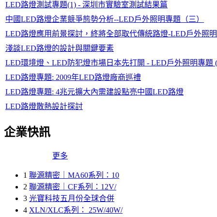
LED路燈測試專題(1) - 深圳市實驗室測試結果篇
中國LED路燈企業競爭態勢分析--LED戶外照明專題（三）
LED路燈應用前景探討，終將全部取代傳統路燈-LED戶外照
淺談LED路燈的設計與關鍵要素
LED環境燈、LED防犯燈市場日本先打開 - LED戶外照明專題 (
LED路燈專題: 2009年LED路燈廠商巡禮
LED路燈專題: 4兆元擴大內需建設點亮中國LED路燈
LED路燈散熱設計探討
企業快訊
更多
1
聯源精密｜MA60系列：10
2
聯源精密｜CF系列：12V/
3
光寶科技五月份全球合併
4
XLN/XLC系列： 25W/40W/