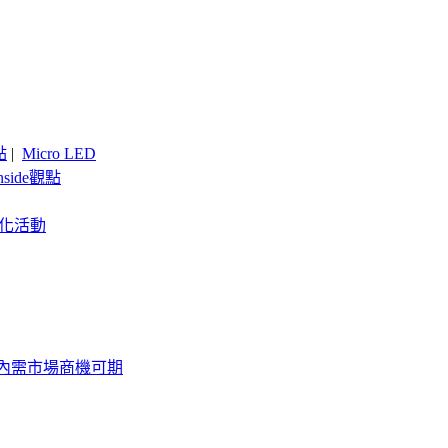
點
|
Micro LED
nside觀點
客製化活動
內需市場商機可期