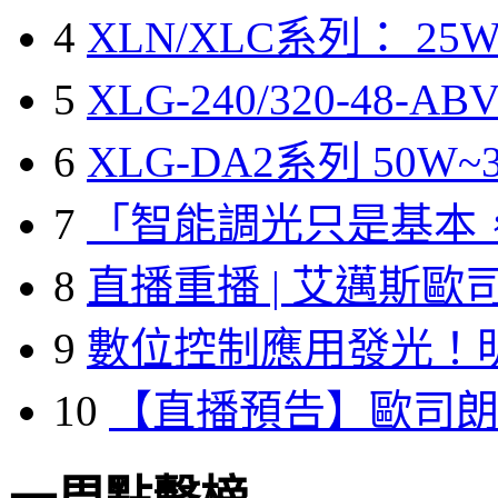
4
XLN/XLC系列： 25W
5
XLG-240/320-48-A
6
XLG-DA2系列 50W~3
7
「智能調光只是基本
8
直播重播 | 艾邁斯歐
9
數位控制應用發光！
10
【直播預告】歐司