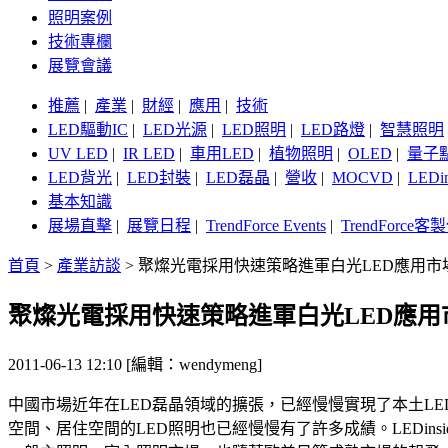
照明案例
技術專欄
展覽會議
推薦
|
產業
|
財經
|
應用
|
技術
LED驅動IC
|
LED光源
|
LED照明
|
LED路燈
|
智慧照明
UV LED
|
IR LED
|
車用LED
|
植物照明
|
OLED
|
量子
LED背光
|
LED封裝
|
LED磊晶
|
營收
|
MOCVD
|
LEDi
基本知識
展場直擊
|
展覽日程
|
TrendForce Events
|
TrendForce
首頁
>
產業訪談
>
聚燦光電採用快速策略進軍白光LED應用市
聚燦光電採用快速策略進軍白光LED應用
2011-06-13 12:10 [編輯：wendymeng]
中國市場近年在LED磊晶領域的擴張，已經慢慢實現了本土L
空間、居住空間的LED照明也已經慢慢有了許多成績。LEDin