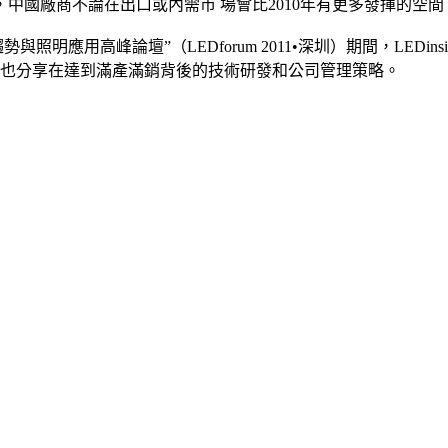
中國廠商不論在出口或內需市 場會比2010年有更多發揮的空間
趨勢與照明應用高峰論壇”（LEDforum 2011•深圳）期間，L
時也分享在達到滿產滿銷背後的技術研發和公司管理策略。