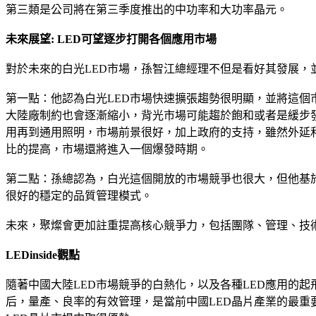
第三類是公司將在第三季度推出的中功率和大功率晶元。
未來展望: LED可望逐步打開各個應用市場
對於未來的白光LED市場，孫智江總經理不但是看好其發展，
第一點：他認為白光LED市場快速擴張趨勢很明顯，並將這個
大陸廠制約也會逐漸縮小，背光市場可能趨於飽和或者是緩步
用再到通用照明，市場前景很好，加上政府的支持，雖然外延
比的提高，市場還將進入一個爆發時期。
第二點：孫總認為，白光這個開放的市場競爭也很大，但他基
很好的穩定的品質管理模式。
未來，聚燦會更加註重提高核心競爭力，包括團隊、管理、技
LEDinside觀點
隨著中國大陸LED市場競爭的白熱化，以及各種LED應用的
后，量產、良率的有效管理，是當前中國LED晶片產業的最