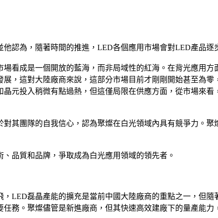
並他認為，隨著時間的推進，LED各個應用市場會對LED產品逐
市場看成是一個開放的藍海，而非局域性的紅海。在背光應用方面
發展，這對大陸廠商來說，這部分市場目前才剛剛開始甚至為零
和晶元投入稍微有點過熱，但這僅局限在供應方面，從市場來看，
於對其團隊的自我信心，認為聚燦在白光領域內具有競爭力。聚
術、品質和品牌，爭取成為白光應用領域的領先者。
起飛，LED磊晶產能的擴充是當前中國大陸廠商的重點之一，但
重要任務。聚燦儘管是新進廠商，但其快速高效建廠下的量產能力