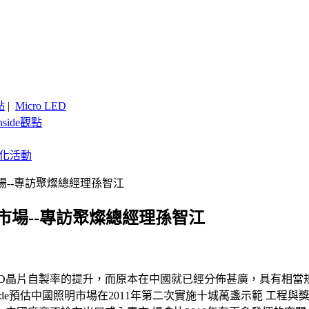
點
|
Micro LED
nside觀點
客製化活動
場--專訪聚燦總經理孫智江
市場--專訪聚燦總經理孫智江
ED晶片自製率的提升，而原本在中國就已經分佈甚廣，具有相當規
side預估中國照明市場在2011年第二次實施十城萬盞示範 工