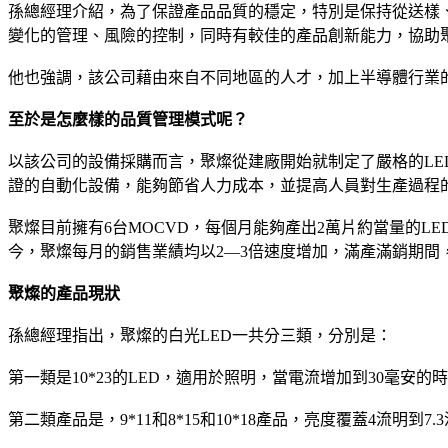
孫總經理介紹，為了保證產品品質的穩定，特別是保持從送樣
變化的管理、風險的控制，同時有較佳的產品創新能力，協助
他也強調，該公司藉由來自不同地區的人才，加上半導體行業
至於是怎麼樣的品質管理模式呢？
以該公司的設備採購而言，聚燦從建廠開始就制定了嚴格的LE
證的自動化設備，能夠節省人力成本，並提高人員對生產過程
聚燦目前擁有6台MOCVD，每個月能夠產出2萬片約當量的L
今，聚燦每月的銷售業績均以2—3倍速度增加，滿產滿銷期間，
聚燦的產品現狀
孫總經理指出，聚燦的白光LED一共分三類，分別是：
第一類是10*23的LED，適用於照明，當電流增加到30毫安的
第二類產品是，9*11和8*15和10*18產品，亮度覆蓋4流