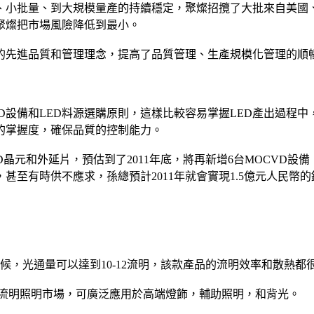
、小批量、到大規模量產的持續穩定，聚燦招攬了大批來自美國、
聚燦把市場風險降低到最小。
的先進品質和管理理念，提高了品質管理、生產規模化管理的順
D設備和LED料源選購原則，這樣比較容易掌握LED產出過程
的掌握度，確保品質的控制能力。
ED晶元和外延片，預估到了2011年底，將再新增6台MOCVD
甚至有時供不應求，孫總預計2011年就會實現1.5億元人民幣
時候，光通量可以達到10-12流明，該款產品的流明效率和散熱都
明到7.3流明照明市場，可廣泛應用於高端燈飾，輔助照明，和背光。