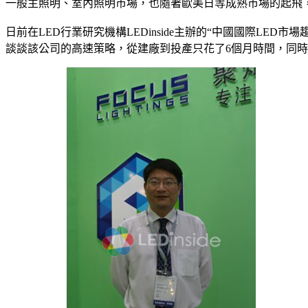
一般主照明、室內照明市場，也隨著歐美日等成熟市場的起飛，
日前在LED行業研究機構LEDinside主辦的“中國國際LED市場
談談該公司的高速策略，從建廠到投產只花了6個月時間，同