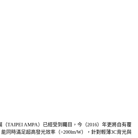
AIPEI AMPA）已經受到矚目，今（2016）年更將自有覆
e）元件，能同時滿足超高發光效率（>200lm/W），針對輕薄3C背光與