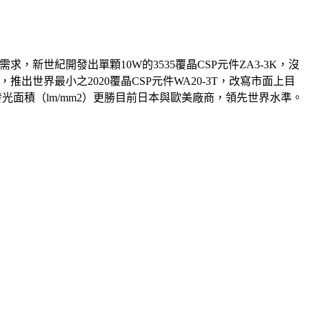
，新世紀開發出單顆10W的3535覆晶CSP元件ZA3-3K，沒
出世界最小之2020覆晶CSP元件WA20-3T，改寫市面上目
位發光面積（lm/mm2）更勝目前日本與歐美廠商，領先世界水準。