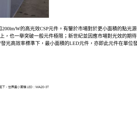
0lm/W的高光效CSP元件。有鑒於市場對於更小面積的點光源需求
以上，也一舉突破一般元件極限；新世紀並因應市場對光效的期待，推
lm/W發光高效率標準下，最小面積的LED元件，亦即此元件在單