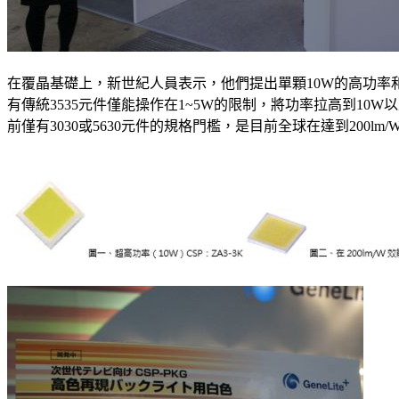
在覆晶基礎上，新世紀人員表示，他們提出單顆10W的高功率和20
有傳統3535元件僅能操作在1~5W的限制，將功率拉高到10W
前僅有3030或5630元件的規格門檻，是目前全球在達到200