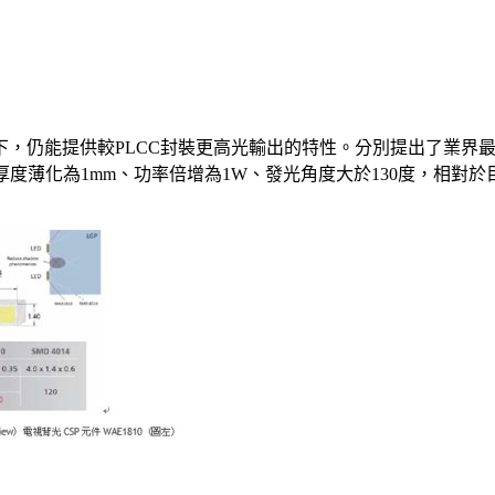
能提供較PLCC封裝更高光輸出的特性。分別提出了業界最薄0.3mm的
。後者厚度薄化為1mm、功率倍增為1W、發光角度大於130度，相對於