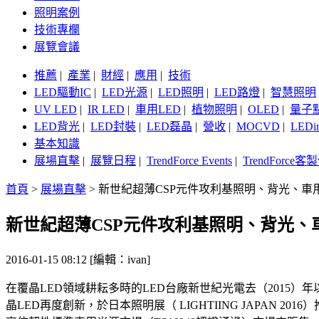
照明案例
技術專欄
展覽會議
推薦
|
產業
|
財經
|
應用
|
技術
LED驅動IC
|
LED光源
|
LED照明
|
LED路燈
|
智慧照明
UV LED
|
IR LED
|
車用LED
|
植物照明
|
OLED
|
量子
LED背光
|
LED封裝
|
LED磊晶
|
營收
|
MOCVD
|
LEDi
基本知識
展場直擊
|
展覽日程
|
TrendForce Events
|
TrendForce
首頁
>
展場直擊
>
新世紀超薄CSP元件攻利基照明、背光、車用市場 - Li
新世紀超薄CSP元件攻利基照明、背光、車用市場 - 
2016-01-15 08:12 [編輯：ivan]
在覆晶LED領域耕耘多時的LED台廠新世紀光電去（2015）年
晶LED再度創新，於日本照明展（ LIGHTIING JAPAN 201