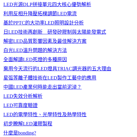
LED光源DLP拼接單元四大核心優勢解析
利用反相升降壓拓樸調節LED電流
基於PPTC的大功率LED照明設計分析
日LED技術再創新 研發矽膠制與太陽能發電式
解密LED品質影響因素及最佳解決方案
白光LED溫升問題的解決方法
全面解讀LED死燈的多種原因
棄用今天流行的LED燈具TRIAC調光器的五大理由
星弧等離子體技術在LED製作工藝中的應用
中國LED產業何時能走出當前泥淖？
LED失效分析解析
LED可靠度驗證
LED的電學特性、光學特性及熱學特性
初步瞭解LED灌膠製程
什麼是bonding?