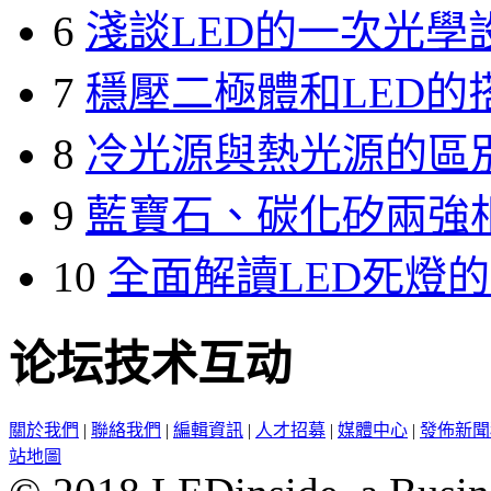
6
淺談LED的一次光學
7
穩壓二極體和LED的
8
冷光源與熱光源的區
9
藍寶石、碳化矽兩強
10
全面解讀LED死燈
论坛技术互动
關於我們
|
聯絡我們
|
編輯資訊
|
人才招募
|
媒體中心
|
發佈新聞
站地圖