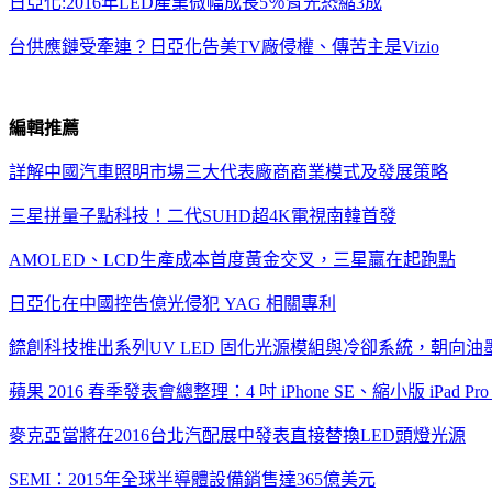
日亞化:2016
年LED
產業
微
幅成長5
％
背光恐縮3
成
台供應鏈受牽連？日亞化告美TV
廠侵權、傳苦主是Vizio
編輯推薦
詳解中國汽車照明市場三大代表廠商商業模式及發展策略
三星拼量子點科技！二代
SUHD
超
4K
電視南韓首發
AMOLED
、
LCD
生產成本首度黃金交叉，三星贏在起跑點
日亞化在中國控告億光侵犯
YAG
相關專利
錼創科技推出系列
UV LED
固化光源模組與冷卻系統，朝向油
蘋果
2016
春季發表會總整理：
4
吋
iPhone SE
、縮小版
iPad Pr
麥克亞當將在
2016
台北汽配展中發表直接替換
LED
頭燈光源
SEMI
：
2015
年全球半導體設備銷售達
365
億美元