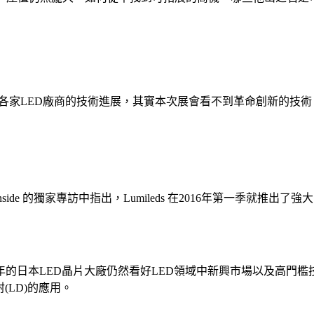
現若談到各家LED廠商的技術進展，其實本次展會看不到革命創新
與 LEDinside 的獨家專訪中指出，Lumileds 在2016年第
日本LED晶片大廠仍然看好LED領域中新興市場以及高門檻技術的
光雷射(LD)的應用。