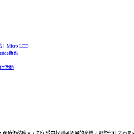
點
|
Micro LED
nside觀點
客製化活動
50億美元，產值仍然龐大，如何從中找到可拓展的商機，哪些他山之石是可