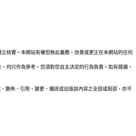
未經獨立核實。本網站有權但無此義務，改善或更正在本網站的任何
準確性，均只作為參考，您須對您自主決定的行為負責。如有錯漏，
制、轉載、散佈、引用、變更、播送或出版該內容之全部或局部，亦不