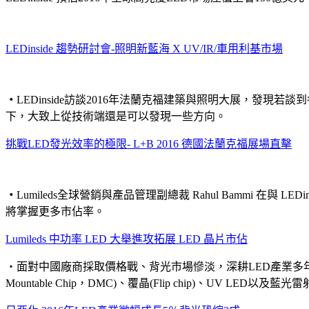
LEDinside
趨勢研討會
-
照明新藍海
X UV/IR/
車用利基市場
‧
LEDinside訪談2016年法蘭克福建築與照明大展，發
下，大致上從技術端還是可以發現一些方向。
挑戰
LED
發光效率的極限
- L+B 2016
德國法蘭克福展場直擊
‧
Lumileds全球營銷與產品管理副總裁 Rahul Bammi 在
將掌握更多市佔率。
Lumileds
中功
率
LED
大舉進攻拓展
LED
晶片市佔
‧面對中國廠商採取價格戰、背光市場慘淡，深耕LED產業多年的
Mountable Chip，DMC)、覆晶(Flip chip)、UV LED以及藍