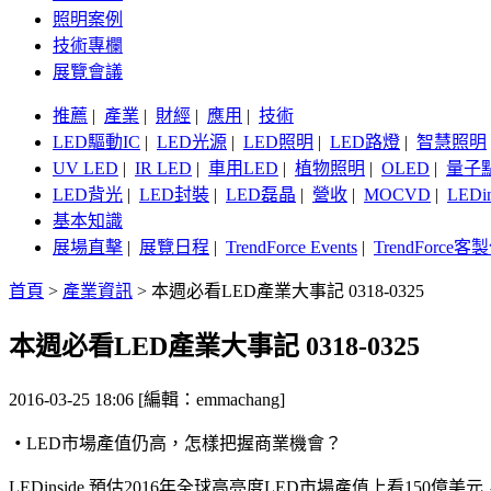
照明案例
技術專欄
展覽會議
推薦
|
產業
|
財經
|
應用
|
技術
LED驅動IC
|
LED光源
|
LED照明
|
LED路燈
|
智慧照明
UV LED
|
IR LED
|
車用LED
|
植物照明
|
OLED
|
量子
LED背光
|
LED封裝
|
LED磊晶
|
營收
|
MOCVD
|
LEDi
基本知識
展場直擊
|
展覽日程
|
TrendForce Events
|
TrendForce
首頁
>
產業資訊
>
本週必看LED產業大事記 0318-0325
本週必看LED產業大事記 0318-0325
2016-03-25 18:06 [編輯：emmachang]
‧
LED市場產值仍高，怎樣把握商業機會？
LEDinside 預估2016年全球高亮度LED市場產值上看1