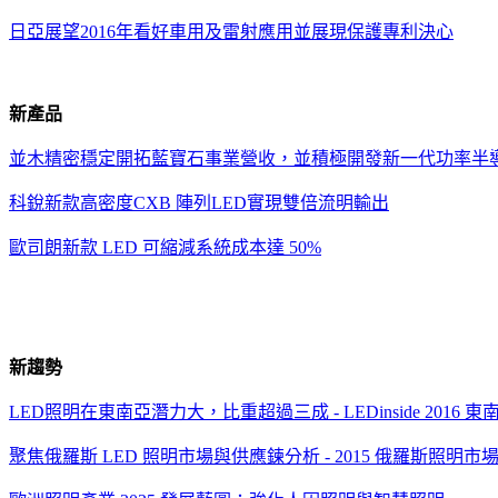
日亞展望
2016
年
看好車用及雷射應用並展現保護專利決心
新產品
並木精密穩定開拓藍寶石事業營收，並積極開發新一代功率半
科銳新款高密度
CXB
陣列
LED
實現雙倍流明輸出
歐司朗新款
LED
可縮減系統成本達
50%
新趨勢
LED
照明在東南亞潛力大，比重超過三成
- LEDinside 2016
東
聚焦俄羅斯
LED
照明市場與供應鍊分析
- 2015
俄羅斯照明市