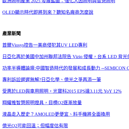
歐洲照明產業
2025
發展藍圖：強化人因照明與智慧照明
OLED
顯示時代即將到
來
？聽知名廠商怎麼說
產業新聞
首爾
Viosys
控告一美商侵犯其
UV LED
專利
日亞化再於美國中加州聯邦法院告
Vizio
侵權，台系
LED
背光
功率半導體論壇
:
中國智造時代的發展和成長動力
─SEMICON Ch
專利訴訟遲遲無解
?
日亞化學、億光之爭再添一筆
受惠於
LED
與車用照明，光寶科
2015 EPS
達
3.11
元
YoY 12%
翔耀推智慧照明燈具，目標
Q2
逐漸放量
液晶走入歷史？
AMOLED
更便宜、料手機將全面換用
億光
Q2
可能回溫；但幅度估有限