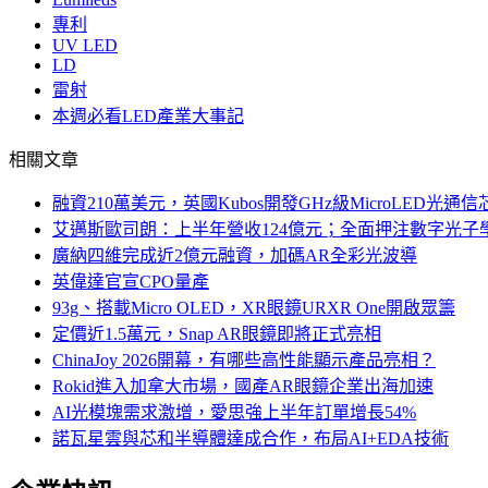
專利
UV LED
LD
雷射
本週必看LED產業大事記
相關文章
融資210萬美元，英國Kubos開發GHz級MicroLED光通信
艾邁斯歐司朗：上半年營收124億元；全面押注數字光子
廣納四維完成近2億元融資，加碼AR全彩光波導
英偉達官宣CPO量產
93g、搭載Micro OLED，XR眼鏡URXR One開啟眾籌
定價近1.5萬元，Snap AR眼鏡即將正式亮相
ChinaJoy 2026開幕，有哪些高性能顯示產品亮相？
Rokid進入加拿大市場，國產AR眼鏡企業出海加速
AI光模塊需求激增，愛思強上半年訂單增長54%
諾瓦星雲與芯和半導體達成合作，布局AI+EDA技術