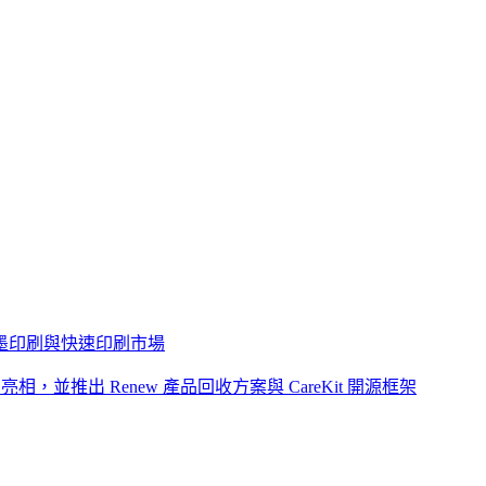
墨印刷與快速印刷市場
o
亮相，並推出
Renew
產品回收方案與
CareKit
開源框架