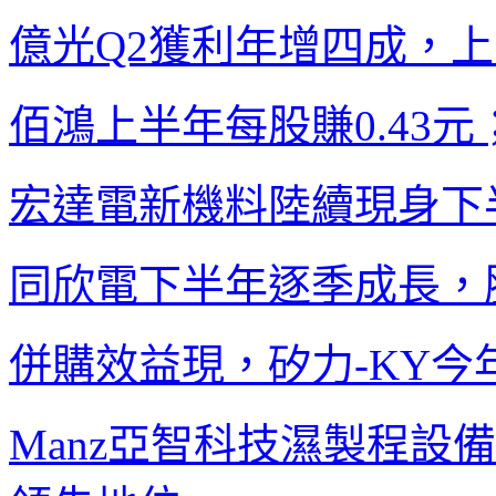
億光
Q2
獲利年增四成，上
佰鴻上半年每股賺
0.43
元
宏達電新機料陸續現身
下
同欣電下半年逐季成長，
併購效益現，矽力
-KY
今
Manz
亞智科技濕製程設備