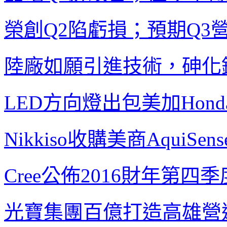
榮創
Q2
陷虧損；預期
Q3
陸廠如願引進技術，砷化
LED
方向燈出包
美加
Hond
Nikkiso
收購美商
AquiSen
Cree
公佈
2016
財年第四季
光寶集團百億打造高雄營