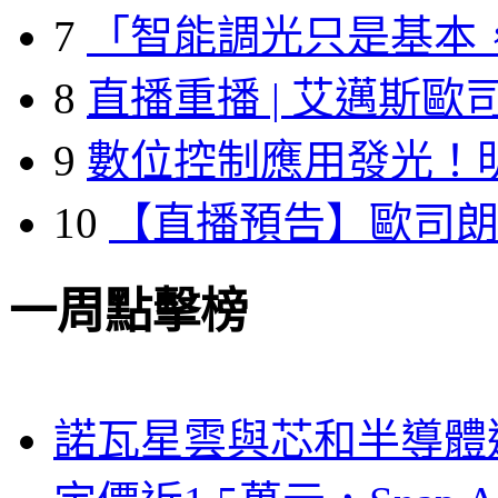
7
「智能調光只是基本
8
直播重播 | 艾邁斯歐
9
數位控制應用發光！
10
【直播預告】歐司
一周點擊榜
諾瓦星雲與芯和半導體達