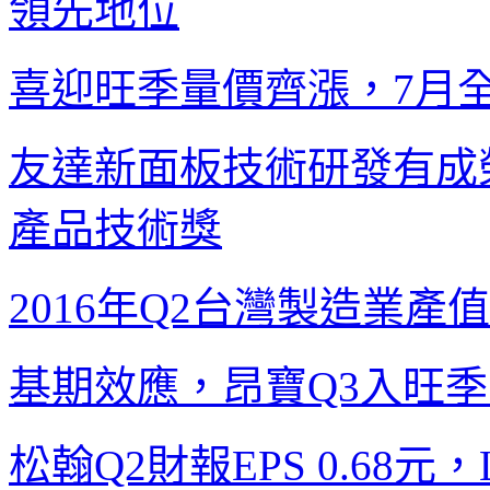
領先地位
喜迎旺季量價齊漲，
7
月
友達新面板技術研發有成
產品技術獎
2016
年
Q2
台灣製造業產值
基期效應，昂寶
Q3
入旺季
松翰
Q2
財報
EPS 0.68
元，