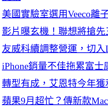
美國實驗室選用
Veeco
離
影片曝玄機！聯想將搶先
友威科續調整營運，切入
iPhone
銷量不佳
拖累富士
轉型有成，艾恩特今年獲
蘋果
9
月超忙？傳新款
Mac