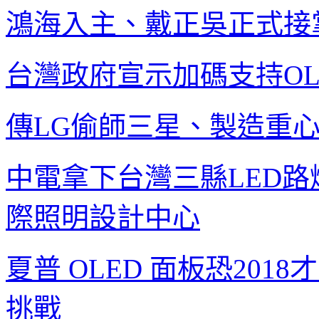
鴻海入主、戴正吳正式接
台灣政府宣示加碼支持
O
傳
LG
偷師三星、製造重
中電拿下台灣三縣
LED
路
際照明設計中心
夏普
OLED
面板恐
2018
才
挑戰