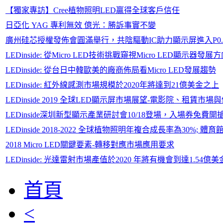
【獨家專訪】Cree植物照明LED贏得全球客戶信任
日亞化 YAG 專利無效 億光：勝訴事實不變
廣州硅芯授權發佈會圓滿舉行，共陰驅動IC助力顯示屏進入P0.
LEDinside: 從Micro LED技術挑戰窺視Micro LED顯示器發展
LEDinside: 從台日中韓歐美的廠商佈局看Micro LED發展趨勢
LEDinside: 紅外線感測市場規模於2020年將達到21億美金之上
LEDinside 2019 全球LED顯示屏市場展望-電影院、租賃市
LEDinside深圳新型顯示產業研討會10/18登場，入場券免費開
LEDinside 2018-2022 全球植物照明年複合成長率為30
2018 Micro LED關鍵要素-轉移對應市場應用要求
LEDinside: 光達雷射市場產值於2020 年將有機會到達1.54億美
首頁
<