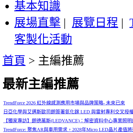
基本知識
展場直擊
|
展覽日程
|
客製化活動
首頁
>
主編推薦
最新主編推薦
TrendForce 2026 紅外線感測應用市場與品牌策略- 未來已來
日亞化學與艾邁斯歐司朗簽署氮化鎵 LED 與雷射專利交叉授
【獨家專訪】朗德萬斯(LEDVANCE)：解密資料中心專業照
TrendForce: 聚焦AR與車用需求，2028年Micro LED晶片產值