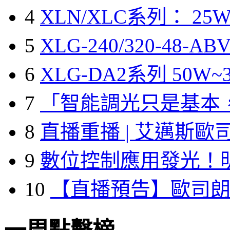
4
XLN/XLC系列： 25W
5
XLG-240/320-48-A
6
XLG-DA2系列 50W~3
7
「智能調光只是基本
8
直播重播 | 艾邁斯歐
9
數位控制應用發光！
10
【直播預告】歐司