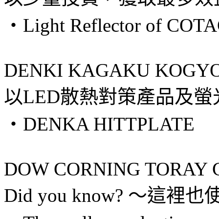
・Light Reflector of COT
DENKI KAGAKU KOGYO
以LED散熱對策產品及
・DENKA HITTPLATE
DOW CORNING TORAY CO
Did you know? ～這