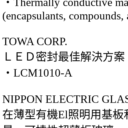
・Thermally conductive mate
(encapsulants, compounds, 
TOWA CORP.
ＬＥＤ密封最佳解決方案
・LCM1010-A
NIPPON ELECTRIC GLASS
在薄型有機El照明用基