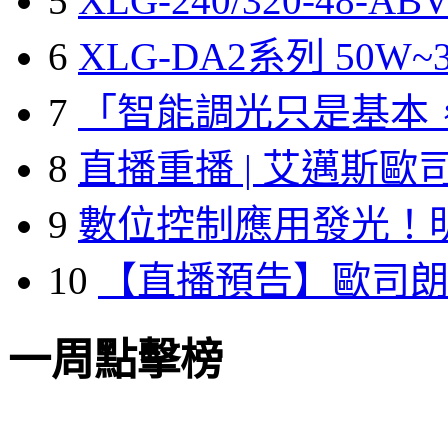
5
XLG-240/320-48-A
6
XLG-DA2系列 50W~3
7
「智能調光只是基本
8
直播重播 | 艾邁斯歐
9
數位控制應用發光！
10
【直播預告】歐司
一周點擊榜