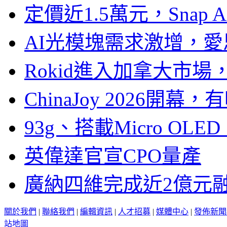
定價近1.5萬元，Snap
AI光模塊需求激增，愛
Rokid進入加拿大市
ChinaJoy 2026
93g、搭載Micro OL
英偉達官宣CPO量產
廣納四維完成近2億元
關於我們
|
聯絡我們
|
編輯資訊
|
人才招募
|
媒體中心
|
發佈新聞
站地圖