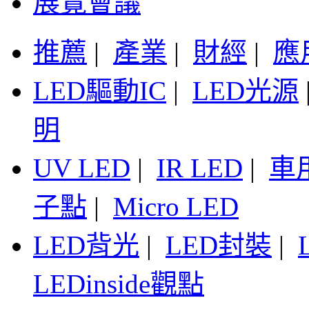
展覽會議
推薦
|
產業
|
財經
|
應
LED驅動IC
|
LED光源
明
UV LED
|
IR LED
|
車
子點
|
Micro LED
LED背光
|
LED封裝
|
LEDinside觀點