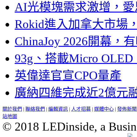
AI光模塊需求激增，愛
Rokid進入加拿大市
ChinaJoy 2026
93g、搭載Micro OL
英偉達官宣CPO量產
廣納四維完成近2億元
關於我們
|
聯絡我們
|
編輯資訊
|
人才招募
|
媒體中心
|
發佈新聞
站地圖
© 2018 LEDinside, a Busin