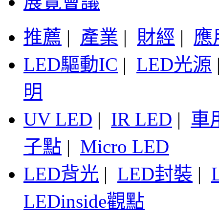
展覽會議
推薦
|
產業
|
財經
|
應
LED驅動IC
|
LED光源
明
UV LED
|
IR LED
|
車
子點
|
Micro LED
LED背光
|
LED封裝
|
LEDinside觀點