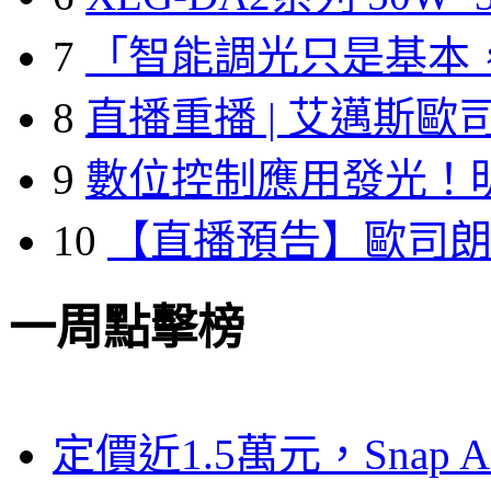
7
「智能調光只是基本
8
直播重播 | 艾邁斯歐
9
數位控制應用發光！
10
【直播預告】歐司
一周點擊榜
定價近1.5萬元，Snap