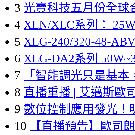
3
光寶科技五月份全球
4
XLN/XLC系列： 25W
5
XLG-240/320-48-A
6
XLG-DA2系列 50W~3
7
「智能調光只是基本
8
直播重播 | 艾邁斯歐
9
數位控制應用發光！
10
【直播預告】歐司