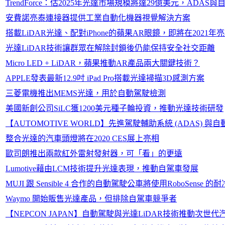
TrendForce：估2025年光達市場規模將達29億美元，ADA
安費諾亮泰連接器提供工業自動化機器視覺解決方案
搭載LiDAR光達、配對iPhone的蘋果AR眼鏡，即將在2021年
光達LiDAR技術讓群眾在解除封鎖後仍能保持安全社交距離
Micro LED + LiDAR，蘋果推動AR產品兩大關鍵技術？
APPLE發表最新12.9吋 iPad Pro搭載光達掃描3D感測方案
三菱電機推出MEMS光達，用於自動駕駛檢測
美國新創公司SiLC獲1200美元種子輪投資，推動光達技術研發
【AUTOMOTIVE WORLD】先進駕駛輔助系統 (ADAS)
整合光達的汽車頭燈將在2020 CES展上亮相
歐司朗推出兩款紅外雷射發射器，可「看」的更遠
Lumotive藉由LCM技術提升光達表現，推動自駕車發展
MUJI 跟 Sensible 4 合作的自動駕駛公車將使用RoboSense 的
Waymo 開始販售光達產品，但排除自駕車競爭者
【NEPCON JAPAN】自動駕駛與光達LiDAR技術推動次世代