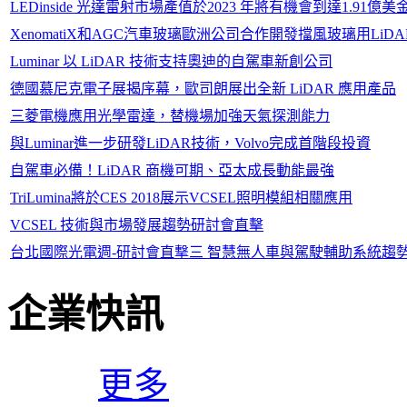
LEDinside 光達雷射市場產值於2023 年將有機會到達1.91億美
XenomatiX和AGC汽車玻璃歐洲公司合作開發擋風玻璃用LiDA
Luminar 以 LiDAR 技術支持奧迪的自駕車新創公司
德國慕尼克電子展揭序幕，歐司朗展出全新 LiDAR 應用產品
三菱電機應用光學雷達，替機場加強天氣探測能力
與Luminar進一步研發LiDAR技術，Volvo完成首階段投資
自駕車必備！LiDAR 商機可期、亞太成長動能最強
TriLumina將於CES 2018展示VCSEL照明模組相關應用
VCSEL 技術與市場發展趨勢研討會直擊
台北國際光電週-研討會直撃三 智慧無人車與駕駛輔助系統趨
企業快訊
更多