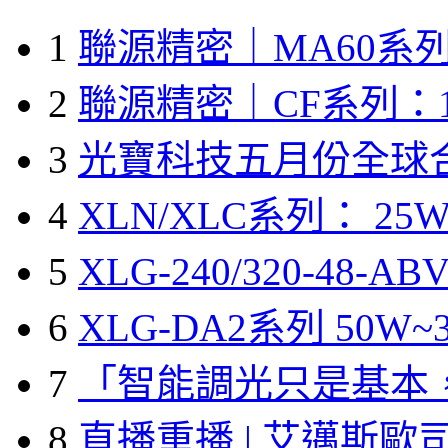
1
聯源精密｜MA60系列
2
聯源精密｜CF系列：1
3
光寶科技五月份全球
4
XLN/XLC系列： 25W
5
XLG-240/320-48-A
6
XLG-DA2系列 50W~3
7
「智能調光只是基本
8
直播重播 | 艾邁斯歐