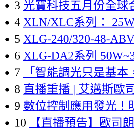
3
光寶科技五月份全球
4
XLN/XLC系列： 25W
5
XLG-240/320-48-A
6
XLG-DA2系列 50W~3
7
「智能調光只是基本
8
直播重播 | 艾邁斯歐
9
數位控制應用發光！
10
【直播預告】歐司