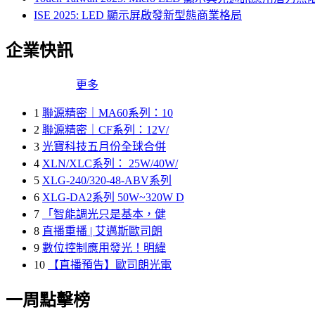
ISE 2025: LED 顯示屏啟發新型態商業格局
企業快訊
更多
1
聯源精密｜MA60系列：10
2
聯源精密｜CF系列：12V/
3
光寶科技五月份全球合併
4
XLN/XLC系列： 25W/40W/
5
XLG-240/320-48-ABV系列
6
XLG-DA2系列 50W~320W D
7
「智能調光只是基本，健
8
直播重播 | 艾邁斯歐司朗
9
數位控制應用發光！明緯
10
【直播預告】歐司朗光電
一周點擊榜