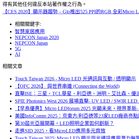
得有其他任何違反本站著作權之行為。
【CES 2020】顯示器趨勢 – Glo推出525 PPI的RGB 全彩Micro
相關關鍵字:
智慧家居應用
NEPCON Japan 2020
NEPCON Japan
5G
AI
相關文章
Touch Taiwan 2026 - Micro LED 光通訊與互動 / 透明顯示
【OFC 2026】 與世界串連 (Connecting the World)
直擊ISE：三星、TCL華星、利亞德、洲明、艾比森、優派
SPIE Photonics West 2026 展場直擊- UV LED / SWIR
【早鳥優惠】Micro LEDforum 2025 光顯未來，視界革新- M
美國InfoComm 2025：京東方/利亞德等23家LED廠商亮
第30屆光亞展開幕，LED照明企業如何創新？
走進SID 2025，看MicroLED應用多元齊放
Touch Taiwan 2025: Micro LED 顯示與光通訊應用潛力無