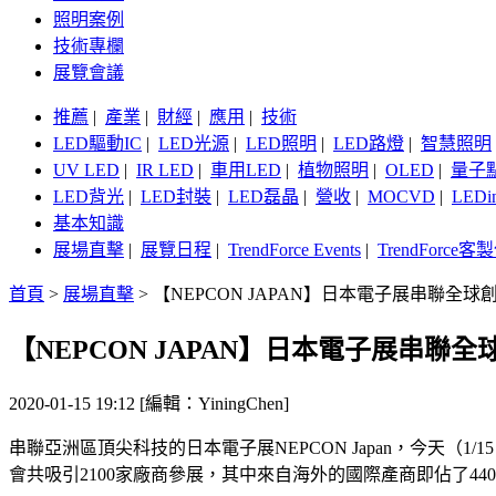
照明案例
技術專欄
展覽會議
推薦
|
產業
|
財經
|
應用
|
技術
LED驅動IC
|
LED光源
|
LED照明
|
LED路燈
|
智慧照明
UV LED
|
IR LED
|
車用LED
|
植物照明
|
OLED
|
量子
LED背光
|
LED封裝
|
LED磊晶
|
營收
|
MOCVD
|
LEDi
基本知識
展場直擊
|
展覽日程
|
TrendForce Events
|
TrendForce
首頁
>
展場直擊
>
【NEPCON JAPAN】日本電子展串聯全球
【NEPCON JAPAN】日本電子展串聯全
2020-01-15 19:12 [編輯：YiningChen]
串聯亞洲區頂尖科技的日本電子展NEPCON Japan，今天（1/1
會共吸引2100家廠商參展，其中來自海外的國際產商即佔了44