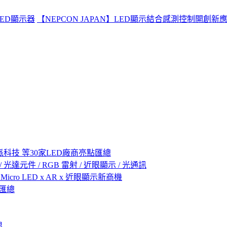
 LED顯示器
【NEPCON JAPAN】LED顯示結合感測控制開創新
科技 等30家LED廠商亮點匯總
 LED / 光達元件 / RGB 雷射 / 近眼顯示 / 光通訊
icro LED x AR x 近眼顯示新商機
點匯總
限