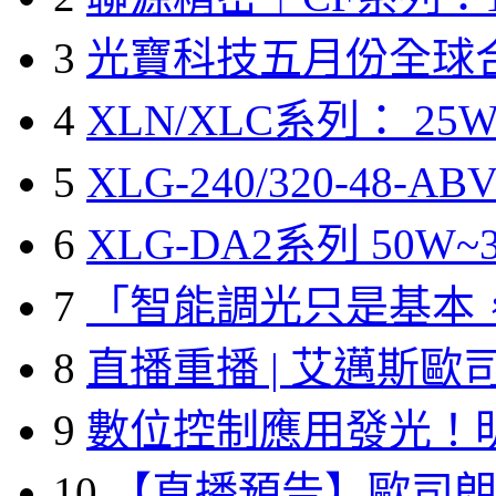
3
光寶科技五月份全球
4
XLN/XLC系列： 25W
5
XLG-240/320-48-A
6
XLG-DA2系列 50W~3
7
「智能調光只是基本
8
直播重播 | 艾邁斯歐
9
數位控制應用發光！
10
【直播預告】歐司