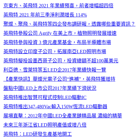
京東方、英飛特 2021 年業績預喜，前者增幅超四倍
英飛特 2021 年前三季淨利潤增長 114%
聚燦、聚飛、英飛特等四企發布調研報，透露哪些重要資訊？
英飛特參股公司 Agrify 在美上市，植物照明發展增速
英飛特參與投資 3 億元產業基金，布局半導體市場
英飛特設立印度子公司，拓展南亞LED照明市場
英飛特擬投設墨西哥子公司，投資總額不超100萬美元
利亞德、雪萊特等五LED企2017年業績快報一覽
【產業快訊】華燦光電子公司“進補”，英飛特獲增持
盤點中國LED上市公司2017年業績下滑狀況
英飛特推出智慧可程式控制LED驅動IC
英飛特推出347-480Vac輸入150W恆流LED驅動器
展場直擊：2012年中國LED全產業鏈精品展 濃縮的精華
未來三年浙江省LED照明產值或增八倍
英飛特：LED研發生產基地開工