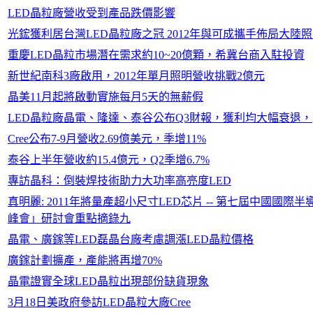
LED晶粒廠營收受到產品跌價影響
光鋐獲利居台灣LED晶粒廠之冠 2012年與可成攜手佈局大陸
重慶LED晶粒市場潛在需求約10~20億顆，希冀台商入駐投資
新世紀南科3廠啟用，2012年單月照明營收挑戰2億元
晶美11月起將啟動實施每月5天的無薪假
LED晶粒廠晶電、隆達、泰谷公布Q3財報，獲利均大幅衰退，
Cree公布7-9月營收2.69億美元，季增11%
泰谷上半年營收約15.4億元，Q2季增6.7%
專訪晶科：倒裝焊技術助力大功率高亮度LED
真明麗: 2011年將量產超小尺寸LED芯片 -- 第七屆中國國際半
峰會」研討會重點摘錄九
晶電、廣鎵等LED磊晶台廠考慮調漲LED晶粒價格
廣鎵計劃擴產，產能將再增70%
晶電證實全球LED晶粒出現部份缺貨現象
3月18日美政府參訪LED晶粒大廠Cree