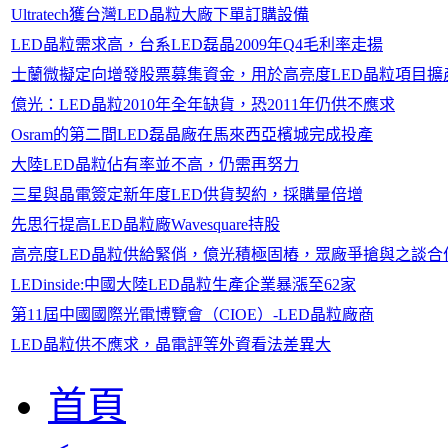
Ultratech獲台灣LED晶粒大廠下單訂購設備
LED晶粒需求高，台系LED磊晶2009年Q4毛利率走揚
士蘭微擬定向增發股票募集資金，用於高亮度LED晶粒項目擴
億光：LED晶粒2010年全年缺貨，恐2011年仍供不應求
Osram的第二間LED磊晶廠在馬來西亞檳城完成投產
大陸LED晶粒佔有率並不高，仍需再努力
三星與晶電簽定新年度LED供貨契約，採購量倍增
先思行提高LED晶粒廠Wavesquare持股
高亮度LED晶粒供給緊俏，億光積極固樁，眾廠爭搶與之談合
LEDinside:中國大陸LED晶粒生產企業暴漲至62家
第11屆中國國際光電博覽會（CIOE）-LED晶粒廠商
LED晶粒供不應求，晶電評等外資看法差異大
首頁