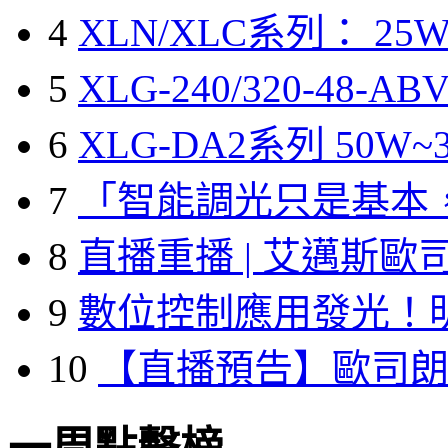
4
XLN/XLC系列： 25W
5
XLG-240/320-48-A
6
XLG-DA2系列 50W~3
7
「智能調光只是基本
8
直播重播 | 艾邁斯歐
9
數位控制應用發光！
10
【直播預告】歐司