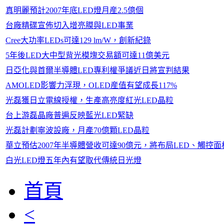
真明麗預計2007年底LED燈月産2.5億個
台廠精碟宣佈切入增亮膜與LED事業
Cree大功率LEDs可達129 lm/W，創新紀錄
5年後LED大中型背光模塊交易額可達11億美元
日亞化與首爾半導體LED專利權爭議近日將宣判結果
AMOLED影響力浮現，OLED産值有望成長117%
光磊獲日立電線授權，生產高亮度紅光LED晶粒
台上游磊晶廠普遍反映藍光LED緊缺
光磊計劃寧波設廠，月產70億顆LED晶粒
華立預估2007年半導體營收可達90億元，將布局LED、觸
白光LED燈五年內有望取代傳統日光燈
首頁
<