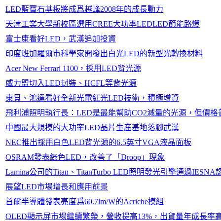
LED藍寶石基板將成爲越峰2008年的成長動力
天津工業大學新校區選用CREE大功率LEDLED節能路燈
富士康看好LED，武漢追加投資
印度班加羅爾市科學家開發出白光LED的新型光轉換材料
Acer New Ferrari 1100，採用LED背光源
威力盟切入LED封裝、HCFL等背光源
東貝、鴻達看好全新光電紅光LED技術，積極增資
飛利浦照明執行長：LED是最能幫助CO2減量的光源，但價
中國最大規模的大功率LED晶片生産基地落腳武漢
NEC推出採用白色LED背光源的6.5英寸VGA液晶面板
OSRAM發表綠色LED，改善了「Droop」現象
Lamina公司的Titan、TitanTurbo LED照明發光引擎通過IESN
展望LED市場增長和應用前景
首爾半導體發表亮度爲60.7lm/W的Acriche模組
OLED顯示屏市場繼續繁榮，營收提高13%，出貨量年成長率高