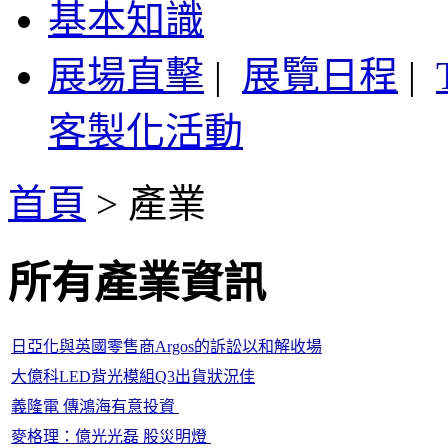
基本知識
展場直擊
|
展覽日程
|
客製化活動
首頁
>
產業
所有產業資訊
日亞化與英國零售商Argos的訴訟以和解收場
大億科LED背光模組Q3出貨狀況佳
義隆電 傳鴻海有意投資
麥格理：億光光磊 股災明燈