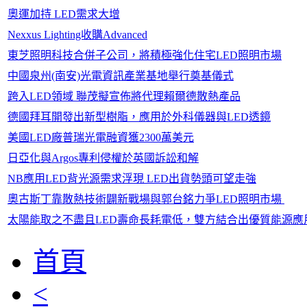
奧運加持 LED需求大增
Nexxus Lighting收購Advanced
東芝照明科技合併子公司，將積極強化住宅LED照明市場
中國泉州(南安)光電資訊產業基地舉行奠基儀式
跨入LED領域 聯茂擬宣佈將代理賴爾德散熱產品
德國拜耳開發出新型樹脂，應用於外科儀器與LED透鏡
美國LED廠普瑞光電融資獲2300萬美元
日亞化與Argos專利侵權於英國訴訟和解
NB應用LED背光源需求浮現 LED出貨勢頭可望走強
奧古斯丁靠散熱技術闢新戰場與郭台銘力爭LED照明市場
太陽能取之不盡且LED壽命長耗電低，雙方結合出優質能源應
首頁
<