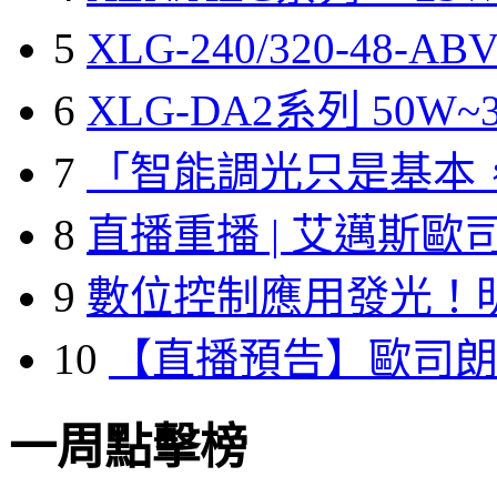
5
XLG-240/320-48-A
6
XLG-DA2系列 50W~3
7
「智能調光只是基本
8
直播重播 | 艾邁斯歐
9
數位控制應用發光！
10
【直播預告】歐司
一周點擊榜