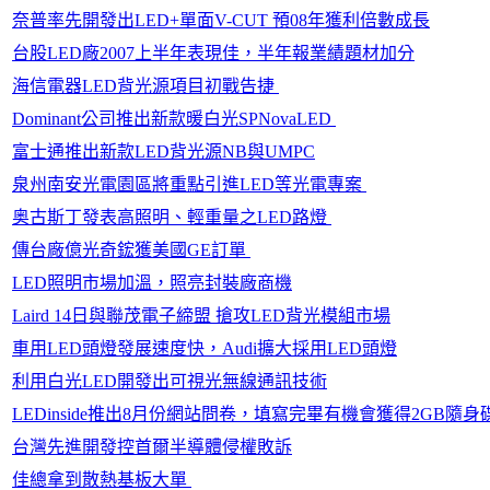
奈普率先開發出LED+單面V-CUT 預08年獲利倍數成長
台股LED廠2007上半年表現佳，半年報業績題材加分
海信電器LED背光源項目初戰告捷
Dominant公司推出新款暖白光SPNovaLED
富士通推出新款LED背光源NB與UMPC
泉州南安光電園區將重點引進LED等光電專案
奥古斯丁發表高照明、輕重量之LED路燈
傳台廠億光奇鋐獲美國GE訂單
LED照明市場加溫，照亮封裝廠商機
Laird 14日與聯茂電子締盟 搶攻LED背光模組市場
車用LED頭燈發展速度快，Audi擴大採用LED頭燈
利用白光LED開發出可視光無線通訊技術
LEDinside推出8月份網站問卷，填寫完畢有機會獲得2GB隨身
台灣先進開發控首爾半導體侵權敗訴
佳總拿到散熱基板大單