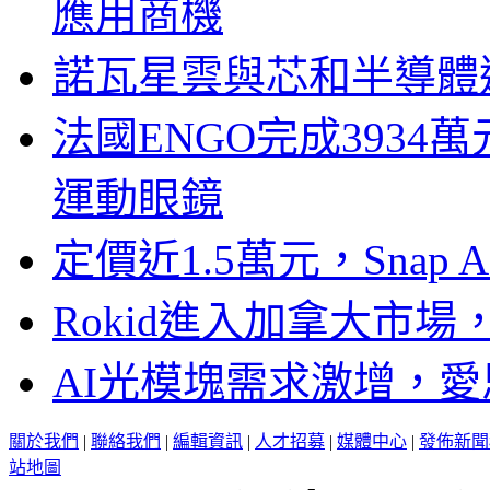
應用商機
諾瓦星雲與芯和半導體達
法國ENGO完成3934萬
運動眼鏡
定價近1.5萬元，Snap
Rokid進入加拿大市
AI光模塊需求激增，愛
關於我們
|
聯絡我們
|
編輯資訊
|
人才招募
|
媒體中心
|
發佈新聞
站地圖