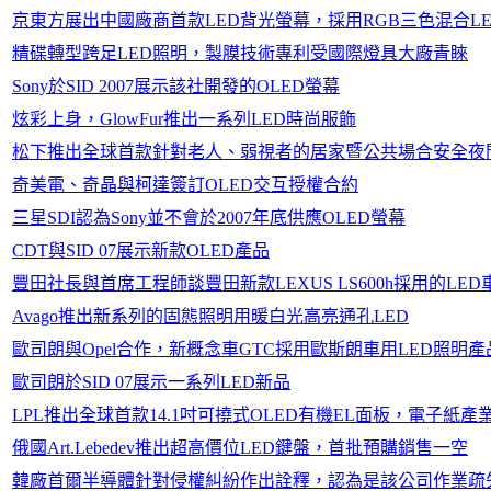
京東方展出中國廠商首款LED背光螢幕，採用RGB三色混合LE
精碟轉型跨足LED照明，製膜技術專利受國際燈具大廠青睞
Sony於SID 2007展示該社開發的OLED螢幕
炫彩上身，GlowFur推出一系列LED時尚服飾
松下推出全球首款針對老人、弱視者的居家暨公共場合安全夜
奇美電、奇晶與柯達簽訂OLED交互授權合約
三星SDI認為Sony並不會於2007年底供應OLED螢幕
CDT與SID 07展示新款OLED產品
豐田社長與首席工程師談豐田新款LEXUS LS600h採用的LE
Avago推出新系列的固態照明用暖白光高亮通孔LED
歐司朗與Opel合作，新概念車GTC採用歐斯朗車用LED照明產
歐司朗於SID 07展示一系列LED新品
LPL推出全球首款14.1吋可撓式OLED有機EL面板，電子紙
俄國Art.Lebedev推出超高價位LED鍵盤，首批預購銷售一空
韓廠首爾半導體針對侵權糾紛作出詮釋，認為是該公司作業疏