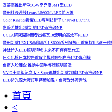
安華高推出新款0.5W高亮度SMT型LED
豐田社長淺談Lexus LS600hL LED前照燈
Color Kinetics授權LED專利技術予Chauvet Lighting
惠普將推出2款新的LED背光源NB
UCLA研究團隊開發出每瓦18流明的高效率PLED
豐田新款LEXUS高階車系LS600h系列登場，首度採用3眼一體
神鈦跨入LED照明領域 未來不再僅僅是代工
日亞化於日本控告首爾半導體侵犯白光LED專利權
台商入股湘企 推動中國半導體照明普及
VAIO十週年紀念版，Sony再推出新款超薄LED背光源NB
LED背光源大廠訂單持續加溫，台廠受外資青睞
首頁
<