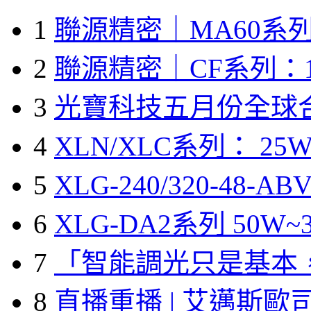
1
聯源精密｜MA60系列
2
聯源精密｜CF系列：1
3
光寶科技五月份全球
4
XLN/XLC系列： 25W
5
XLG-240/320-48-A
6
XLG-DA2系列 50W~3
7
「智能調光只是基本
8
直播重播 | 艾邁斯歐