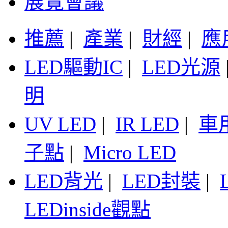
展覽會議
推薦
|
產業
|
財經
|
應
LED驅動IC
|
LED光源
明
UV LED
|
IR LED
|
車
子點
|
Micro LED
LED背光
|
LED封裝
|
LEDinside觀點