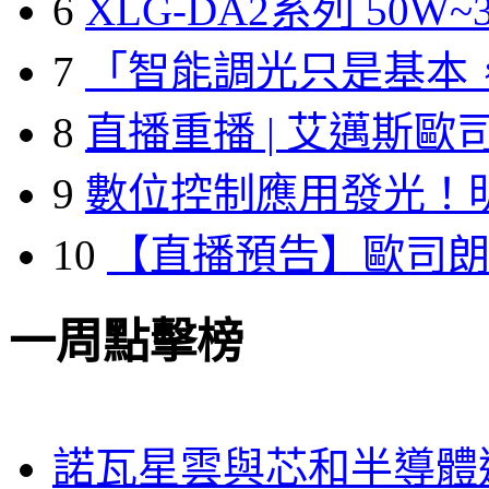
6
XLG-DA2系列 50W~3
7
「智能調光只是基本
8
直播重播 | 艾邁斯歐
9
數位控制應用發光！
10
【直播預告】歐司
一周點擊榜
諾瓦星雲與芯和半導體達