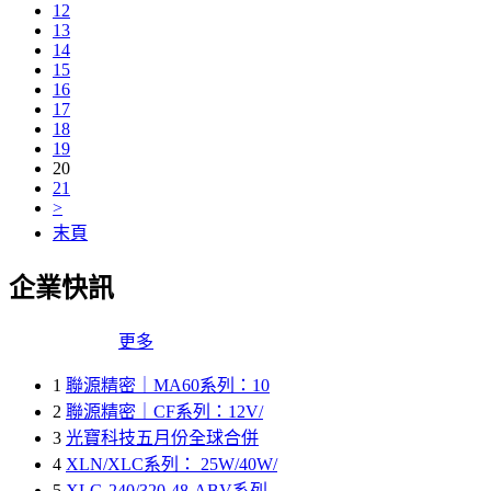
12
13
14
15
16
17
18
19
20
21
>
末頁
企業快訊
更多
1
聯源精密｜MA60系列：10
2
聯源精密｜CF系列：12V/
3
光寶科技五月份全球合併
4
XLN/XLC系列： 25W/40W/
5
XLG-240/320-48-ABV系列