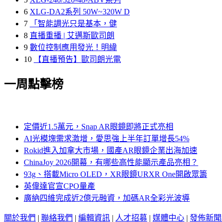
6
XLG-DA2系列 50W~320W D
7
「智能調光只是基本，健
8
直播重播 | 艾邁斯歐司朗
9
數位控制應用發光！明緯
10
【直播預告】歐司朗光電
一周點擊榜
定價近1.5萬元，Snap AR眼鏡即將正式亮相
AI光模塊需求激增，愛思強上半年訂單增長54%
Rokid進入加拿大市場，國產AR眼鏡企業出海加速
ChinaJoy 2026開幕，有哪些高性能顯示產品亮相？
93g、搭載Micro OLED，XR眼鏡URXR One開啟眾籌
英偉達官宣CPO量產
廣納四維完成近2億元融資，加碼AR全彩光波導
關於我們
|
聯絡我們
|
編輯資訊
|
人才招募
|
媒體中心
|
發佈新聞