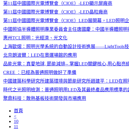
第11屆中國國際光電博覽會（CIOE）-LED顯示屏廠商
第11屆中國國際光電博覽會（CIOE）-LED晶粒廠商
第11屆中國國際光電博覽會（CIOE）LED展開幕，LED照明
中國照協半導體照明專業委員會主任唐國慶：中國半導體照明
惠州TCL照明：光經濟、光文化
上海歐熠：照明光學系統的自動設計技術進展——LightTools
北京朗波爾：LED在奧運場館的應用
品能光電：真愛地球, 節能減排-- 掌握LED關鍵核心,用心點亮
CREE ：已經為普通照明做好了準備
中國建築科學研究所建築環境與節能研究所趙建平：LED在照
時代之光照明檢測：普通照明用LED及其最終產品應用標準的
聚鼎科技：散熱基板技術開發與市場應用
首頁
<
10
11