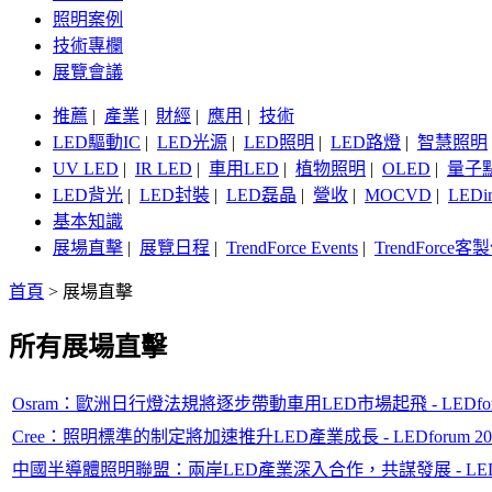
照明案例
技術專欄
展覽會議
推薦
|
產業
|
財經
|
應用
|
技術
LED驅動IC
|
LED光源
|
LED照明
|
LED路燈
|
智慧照明
UV LED
|
IR LED
|
車用LED
|
植物照明
|
OLED
|
量子
LED背光
|
LED封裝
|
LED磊晶
|
營收
|
MOCVD
|
LEDi
基本知識
展場直擊
|
展覽日程
|
TrendForce Events
|
TrendForce
首頁
>
展場直擊
所有展場直擊
Osram：歐洲日行燈法規將逐步帶動車用LED市場起飛 - LEDfor
Cree：照明標準的制定將加速推升LED產業成長 - LEDforum 
中國半導體照明聯盟：兩岸LED產業深入合作，共謀發展 - LEDfo