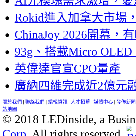
AI光模塊需求激增，愛
Rokid進入加拿大市
ChinaJoy 2026
93g、搭載Micro OL
英偉達官宣CPO量產
廣納四維完成近2億元
關於我們
|
聯絡我們
|
編輯資訊
|
人才招募
|
媒體中心
|
發佈新聞
站地圖
© 2018 LEDinside, a Busin
Corp.
All rights reserved.