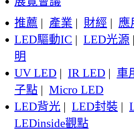
展覽會議
推薦
|
產業
|
財經
|
應
LED驅動IC
|
LED光源
明
UV LED
|
IR LED
|
車
子點
|
Micro LED
LED背光
|
LED封裝
|
LEDinside觀點