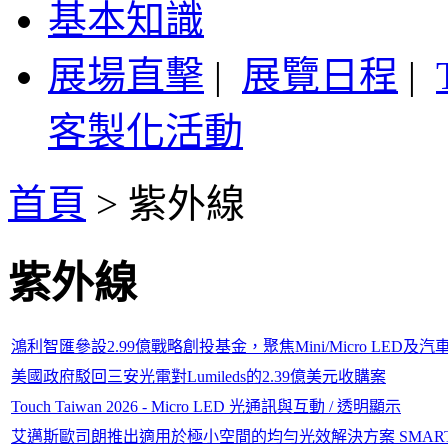
基本知識
展場直擊
|
展覽日程
|
客製化活動
首頁
>
紫外線
紫外線
鴻利智匯參設2.99億戰略創投基金，聚焦Mini/Micro LED及
美國政府駁回三安光電對Lumileds的2.39億美元收購案
Touch Taiwan 2026 - Micro LED 光通訊與互動 / 透明顯示
艾邁斯歐司朗推出適用於極小空間的均勻光效解決方案 SMARTLED™