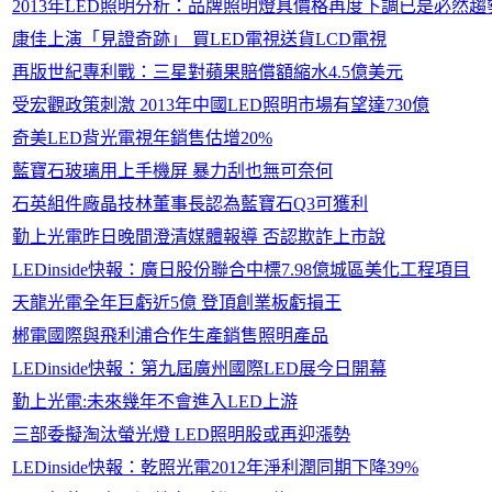
2013年LED照明分析：品牌照明燈具價格再度下調已是必然趨
康佳上演「見證奇跡」 買LED電視送貨LCD電視
再版世紀專利戰：三星對蘋果賠償額縮水4.5億美元
受宏觀政策刺激 2013年中國LED照明市場有望達730億
奇美LED背光電視年銷售估增20%
藍寶石玻璃用上手機屏 暴力刮也無可奈何
石英組件廠晶技林董事長認為藍寶石Q3可獲利
勤上光電昨日晚間澄清媒體報導 否認欺詐上市說
LEDinside快報：廣日股份聯合中標7.98億城區美化工程項目
天龍光電全年巨虧近5億 登頂創業板虧損王
郴電國際與飛利浦合作生產銷售照明產品
LEDinside快報：第九屆廣州國際LED展今日開幕
勤上光電:未來幾年不會進入LED上游
三部委擬淘汰螢光燈 LED照明股或再迎漲勢
LEDinside快報：乾照光電2012年淨利潤同期下降39%