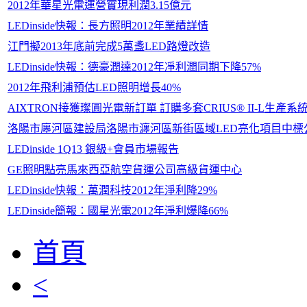
2012年華星光電運營實現利潤3.15億元
LEDinside快報：長方照明2012年業績詳情
江門擬2013年底前完成5萬盞LED路燈改造
LEDinside快報：德豪潤達2012年凈利潤同期下降57%
2012年飛利浦預估LED照明增長40%
AIXTRON接獲璨圓光電新訂單 訂購多套CRIUS® II-L生產系
洛陽市廛河區建設局洛陽市瀍河區新街區域LED亮化項目中標
LEDinside 1Q13 銀級+會員市場報告
GE照明點亮馬來西亞航空貨運公司高級貨運中心
LEDinside快報：萬潤科技2012年淨利降29%
LEDinside簡報：國星光電2012年淨利爆降66%
首頁
<