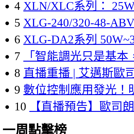
4
XLN/XLC系列： 25W
5
XLG-240/320-48-A
6
XLG-DA2系列 50W~3
7
「智能調光只是基本
8
直播重播 | 艾邁斯歐
9
數位控制應用發光！
10
【直播預告】歐司
一周點擊榜