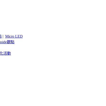
點
|
Micro LED
nside觀點
客製化活動