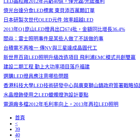
LED晶粒廠2012年共虧40億，僅光磊/光鋐獲利
億光台達分食LED標案 東貝添百萬顆訂單
日本研製次世代OLED元件 效率超越LED
2013年Q1崑山LED燈具出口674批，金額同比增長36.4%
閻焱：雷士照明事件是某些人做了不該做的事
台積電不再唯一 傳NV與三星達成晶圓代工
新世界百貨LED照明升級改造項目 飛利浦EMC模式共創雙贏
建設二期工程 勤上大功率項目落戶福建
選購LED燈具應注意哪些問題
香港科技大學LED技術研發中心與廣東獅山鎮政府簽署戰略協
水晶燈飾使用之LED蠟燭燈泡設計要點
電源廠多檔2012年毛利率向上，2013年再拉LED照明
首頁
<
39
40