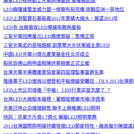
廣東LED標桿勤上光電再傳喜訊 獲權威認證
LED廠隆達整並威力盟一條龍布局完備 挑戰亞洲一哥地位
LED上游藍寶石基板廠2012年業績大縮水，展望2013年
LED夯 台廠搶攻LED導線架散熱基板
三安光電回應萬元LED路燈質疑：售價正常
三安光電走的是啥路線 副業聚光光伏美過主業LED
中國LED光電10億元產業基金在北京成立
股民訴佛山照明虛假陳述索賠案正式立案
台灣光電半導體產業協會第四屆理監事當選名單
隆達電子LED燈具以燈管和平板燈最受矚目 - TILS 2013台灣
LED上市公司接連「中槍」 LED行業這是怎麼了 ？
台灣LED大廠賠本搶標，著眼陸標案市場/滲透率
京東已停止白熾燈銷售 聯手上舜推廣LED照明
快訊：京東方斥資1.7億元 擴展LED照明業務
2013台灣國際照明展持續發揚LED節能特性，廠商展示琳瑯滿目的商品