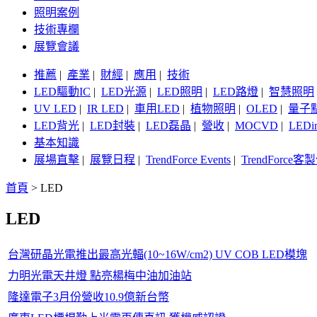
照明案例
技術專欄
展覽會議
推薦
|
產業
|
財經
|
應用
|
技術
LED驅動IC
|
LED光源
|
LED照明
|
LED路燈
|
智慧照明
UV LED
|
IR LED
|
車用LED
|
植物照明
|
OLED
|
量子
LED背光
|
LED封裝
|
LED磊晶
|
營收
|
MOCVD
|
LEDi
基本知識
展場直擊
|
展覽日程
|
TrendForce Events
|
TrendForce
首頁
>
LED
LED
台灣研晶光電推出最高光輻(10~16W/cm2) UV COB LED模塊
力明光電天井燈 點亮楊梅中油加油站
隆達電子3月份營收10.9億新台幣