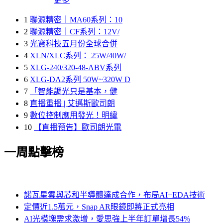
1
聯源精密｜MA60系列：10
2
聯源精密｜CF系列：12V/
3
光寶科技五月份全球合併
4
XLN/XLC系列： 25W/40W/
5
XLG-240/320-48-ABV系列
6
XLG-DA2系列 50W~320W D
7
「智能調光只是基本，健
8
直播重播 | 艾邁斯歐司朗
9
數位控制應用發光！明緯
10
【直播預告】歐司朗光電
一周點擊榜
諾瓦星雲與芯和半導體達成合作，布局AI+EDA技術
定價近1.5萬元，Snap AR眼鏡即將正式亮相
AI光模塊需求激增，愛思強上半年訂單增長54%