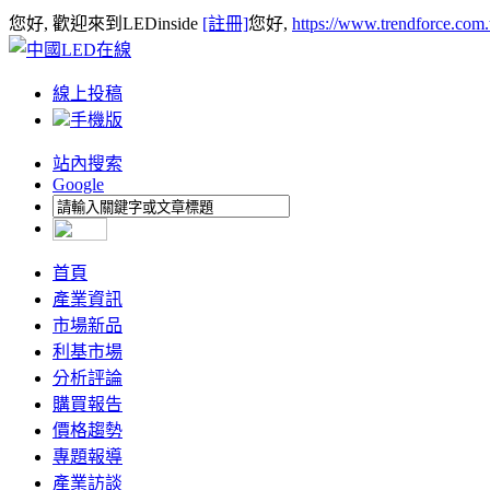
您好, 歡迎來到LEDinside
[註冊]
您好,
https://www.trendforce.com
線上投稿
手機版
站內搜索
Google
首頁
產業資訊
市場新品
利基市場
分析評論
購買報告
價格趨勢
專題報導
產業訪談