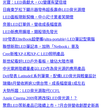
光寶：LED貢獻大，Q2營運有望倍增
日廠東芝松下顯示器發佈超長壽命LED背光源燈
LED面板現新契機，中小尺寸業者笑開懷
奈普LED訂單俏，營收成長幅度高
LED新應用擴增，類股領先發光
HP發表EliteBook超便攜(ultra-portable) LED筆記型電腦
聯想新款LED筆記本，加熱「Netbook」普及
Cree新推XP-E和XP-C LED照明產品
新世紀看好LED戶外看板，搶佔大陸市場
中光電將陸續量產以LED作為背光源的應用產品
Dell發表 LatitudeE系列筆電，配備LED背光與輕量設計
瑞儀8月營收將逾32億台幣，成長幅度達1成左右
大勢所趨：LED背光源取代CCFL
Apple Cinema 2009年將改採LED背光源！？
聚鼎LED等新產品已陸續上市，7月合併營收創歷史新高