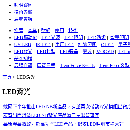
照明案例
技術專欄
展覽會議
推薦
|
產業
|
財經
|
應用
|
技術
LED驅動IC
|
LED光源
|
LED照明
|
LED路燈
|
智慧照明
UV LED
|
IR LED
|
車用LED
|
植物照明
|
OLED
|
量子
LED背光
|
LED封裝
|
LED磊晶
|
營收
|
MOCVD
|
LEDi
基本知識
展場直擊
|
展覽日程
|
TrendForce Events
|
TrendForce
首頁
>
LED背光
LED背光
戴爾下半年推出LED NB新產品，有望再次帶動背光模組出貨
宏齊出面澄清LED NB背光產品遭三星退貨事宜
華新麗華將致力於高功率LED產品，搶攻LED照明市場大餅