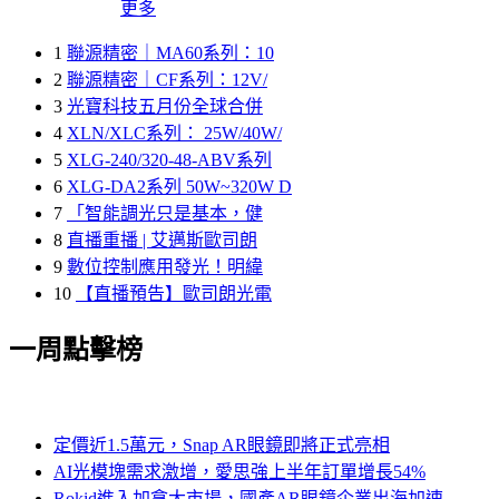
更多
1
聯源精密｜MA60系列：10
2
聯源精密｜CF系列：12V/
3
光寶科技五月份全球合併
4
XLN/XLC系列： 25W/40W/
5
XLG-240/320-48-ABV系列
6
XLG-DA2系列 50W~320W D
7
「智能調光只是基本，健
8
直播重播 | 艾邁斯歐司朗
9
數位控制應用發光！明緯
10
【直播預告】歐司朗光電
一周點擊榜
定價近1.5萬元，Snap AR眼鏡即將正式亮相
AI光模塊需求激增，愛思強上半年訂單增長54%
Rokid進入加拿大市場，國產AR眼鏡企業出海加速