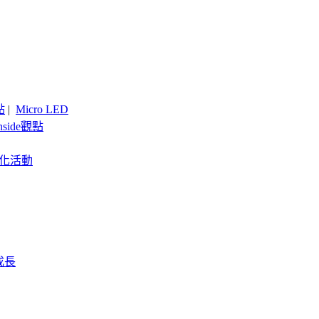
點
|
Micro LED
nside觀點
客製化活動
成長