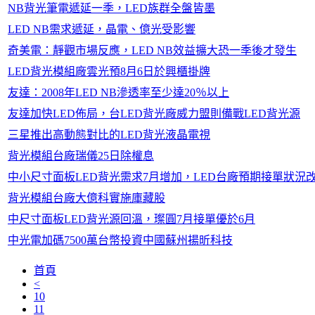
NB背光筆電遞延一季，LED族群全盤皆墨
LED NB需求遞延，晶電、億光受影響
奇美電：靜觀市場反應，LED NB效益擴大恐一季後才發生
LED背光模組廠雲光預8月6日於興櫃掛牌
友達：2008年LED NB滲透率至少達20％以上
友達加快LED佈局，台LED背光廠威力盟則備戰LED背光源
三星推出高動態對比的LED背光液晶電視
背光模組台廠瑞儀25日除權息
中小尺寸面板LED背光需求7月增加，LED台廠預期接單狀況
背光模組台廠大億科實施庫藏股
中尺寸面板LED背光源回溫，璨圓7月接單優於6月
中光電加碼7500萬台幣投資中國蘇州揚昕科技
首頁
<
10
11