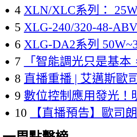
4
XLN/XLC系列： 25W
5
XLG-240/320-48-A
6
XLG-DA2系列 50W~3
7
「智能調光只是基本
8
直播重播 | 艾邁斯歐
9
數位控制應用發光！
10
【直播預告】歐司