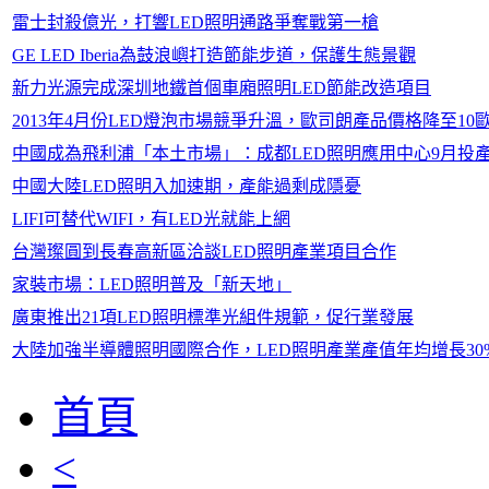
雷士封殺億光，打響LED照明通路爭奪戰第一槍
GE LED Iberia為鼓浪嶼打造節能步道，保護生態景觀
新力光源完成深圳地鐵首個車廂照明LED節能改造項目
2013年4月份LED燈泡市場競爭升溫，歐司朗產品價格降至10
中國成為飛利浦「本土市場」：成都LED照明應用中心9月投
中國大陸LED照明入加速期，產能過剩成隱憂
LIFI可替代WIFI，有LED光就能上網
台灣璨圓到長春高新區洽談LED照明產業項目合作
家裝市場：LED照明普及「新天地」
廣東推出21項LED照明標準光組件規範，促行業發展
大陸加強半導體照明國際合作，LED照明產業產值年均增長30
首頁
<