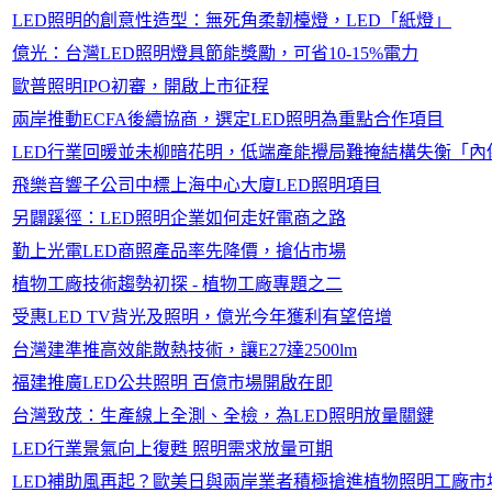
LED照明的創意性造型：無死角柔韌檯燈，LED「紙燈」
億光：台灣LED照明燈具節能獎勵，可省10-15%電力
歐普照明IPO初審，開啟上市征程
兩岸推動ECFA後續協商，選定LED照明為重點合作項目
LED行業回暖並未柳暗花明，低端產能攪局難掩結構失衡「內
飛樂音響子公司中標上海中心大廈LED照明項目
另闢蹊徑：LED照明企業如何走好電商之路
勤上光電LED商照產品率先降價，搶佔市場
植物工廠技術趨勢初探 - 植物工廠專題之二
受惠LED TV背光及照明，億光今年獲利有望倍增
台灣建準推高效能散熱技術，讓E27達2500lm
福建推廣LED公共照明 百億市場開啟在即
台灣致茂：生產線上全測、全檢，為LED照明放量關鍵
LED行業景氣向上復甦 照明需求放量可期
LED補助風再起？歐美日與兩岸業者積極搶進植物照明工廠市場