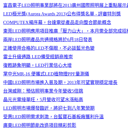
富昌電子LED照明事業部將在2013廣州國際照明展上重點展
LED極光獎(Aurora Awards 2013)公布得獎名單 - 評審特別獎
COMPUTEX揭序幕，台達電從產品走向整合節能概念
東莞LED照明應用項目推廣「壓力山大」，本月需全部完成招
兩岸LED照明產品共通規格將於6月18日發表
正確使用合格的LED不傷眼，不必談藍光色變
雷士升級通路 LED備受經銷商推崇
復甦跡象明顯，LED行業信心大增
掌中光MR-16 便攜式LED植物燈PPF量測儀
中國LED照明市場進入普及期，2013年可望實現穩定增長
台灣威剛：預估照明事業今年營收5倍跳
晶元光電接單旺，5月營收可望水漲船高
LED照明市場爆發臨近，將迎七到八年繁榮期
受惠LED照明需求刺激，台藍寶石基板廠獲利升溫
廣東LED照明節能改造項目精彩剪影