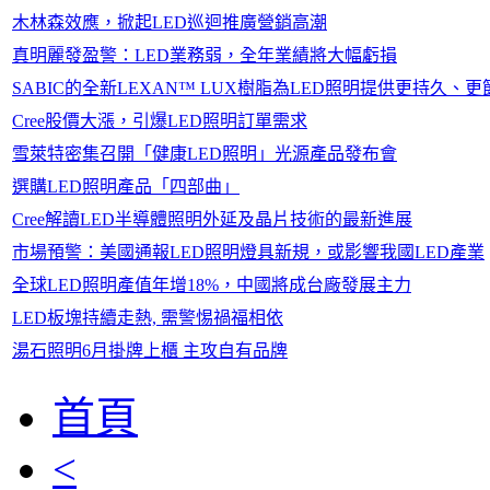
木林森效應，掀起LED巡迴推廣營銷高潮
真明麗發盈警：LED業務弱，全年業績將大幅虧損
SABIC的全新LEXAN™ LUX樹脂為LED照明提供更持久、
Cree股價大漲，引爆LED照明訂單需求
雪萊特密集召開「健康LED照明」光源產品發布會
選購LED照明產品「四部曲」
Cree解讀LED半導體照明外延及晶片技術的最新進展
市場預警：美國通報LED照明燈具新規，或影響我國LED產業
全球LED照明產值年增18%，中國將成台廠發展主力
LED板塊持續走熱, 需警惕禍福相依
湯石照明6月掛牌上櫃 主攻自有品牌
首頁
<