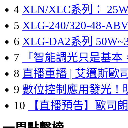
4
XLN/XLC系列： 25W
5
XLG-240/320-48-A
6
XLG-DA2系列 50W~3
7
「智能調光只是基本
8
直播重播 | 艾邁斯歐
9
數位控制應用發光！
10
【直播預告】歐司